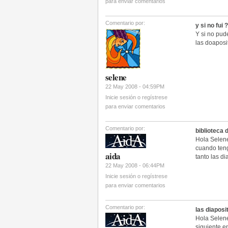
para enviar comentarios
Comentario por:
y si no fui 
Y si no pud
las doaposi
selene
22 May 2008 - 04:59PM
Inicie sesión o regístrese
para enviar comentarios
Comentario por:
biblioteca
Hola Selene
cuando ten
aida
tanto las d
22 May 2008 - 06:44PM
Inicie sesión o regístrese
para enviar comentarios
Comentario por:
las diaposi
Hola Selene
siguiente e