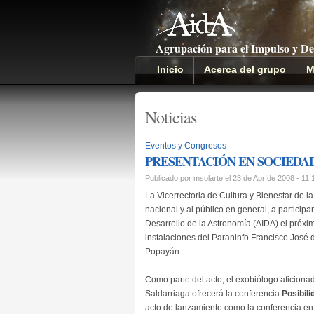
Agrupación para el Impulso y De
Inicio
Acerca del grupo
M
Noticias
Eventos y Congresos
PRESENTACIÓN EN SOCIEDA
Publicado por msolarte el 23 de Apr de 2008 - 11
La Vicerrectoria de Cultura y Bienestar de 
nacional y al público en general, a particip
Desarrollo de la Astronomía (AIDA) el próx
instalaciones del Paraninfo Francisco José 
Popayán.
Como parte del acto, el exobiólogo aficionad
Saldarriaga ofrecerá la conferencia
Posibili
acto de lanzamiento como la conferencia en 