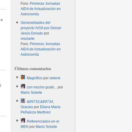
Foro:
Primeras Jornadas
AIDA de Actualización en
Astronomía
 a
Generalidades del
proyecto IVOA por Derian
Jesús Dorado
por
msolarte
Foro:
Primeras Jornadas
AIDA de Actualización en
Astronomía
Últimos comentarios
Magnífico
por
selene
í
con mucho gusto...
por
Mario Solarte
&#9733;&#9734;
Gracias
por
Eliana Maria
Peñaloza Martinez
Referenciados en el
MEN
por
Mario Solarte