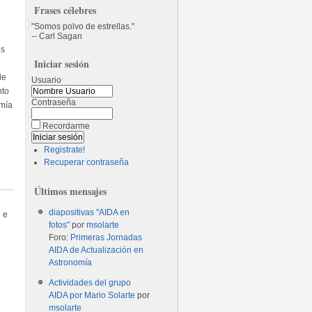
Frases célebres
Somos polvo de estrellas.
-- Carl Sagan
es
Iniciar sesión
de
Usuario
nto
Contraseña
omía
Recordarme
Registrate!
Recuperar contraseña
Últimos mensajes
diapositivas "AIDA en
e e
fotos"
por
msolarte
Foro:
Primeras Jornadas
AIDA de Actualización en
Astronomía
Actividades del grupo
AIDA por Mario Solarte
por
msolarte