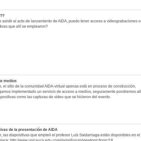
???
e asistir al acto de lanzamiento de AIDA, puedo tener acceso a videograbaciones o
tivas que allí se emplearon?
 de medios
, el sitio de la comunidad AIDA-virtual apenas está en proceso de construcción,
gamos implementado un servicio de acceso a medios, seguramente pondremos all
iapositivas como las capturas de video que se hicieron del evento.
tivas de la presentación de AIDA
, las diapositivas que empleó el profesor Luís Saldarriaga están disponibles en el
nlace: http://www.unicauca.edu.co/aida/pnForum/viewtopic/topic/18