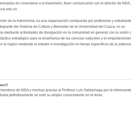
eresadas en conectarse a la trasmisión, favor comunicarse con el director de AIDA,
uca.edu.co.
rollo de la Astronomía, es una organización compuesta por profesores y estudiant
tegrante del Sistema de Cultura y Bienestar de la Universidad del Cauca, es su
omía mediante actividades de divulgación en la comunidad en general con la visión 
dáctico estratégico para la enseñanza de las ciencias naturales y el empoderamie
en la región mediante el estudio e investigación en temas específicos de la astron
nes!!!
 miembros de AIDA y muchas gracias al Profesor Luis Saldarriaga por la interesant
 charla,definitivamente se notó su amplio conocimiento en el tema.