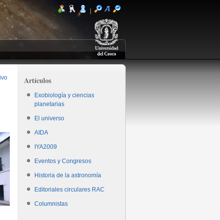
|
ivo
Artículos
Exobiología y ciencias
planetarias
El universo
AIDA
IYA2009
Eventos y Congresos
Historia de la astronomía
Editoriales circulares RAC
Columnistas