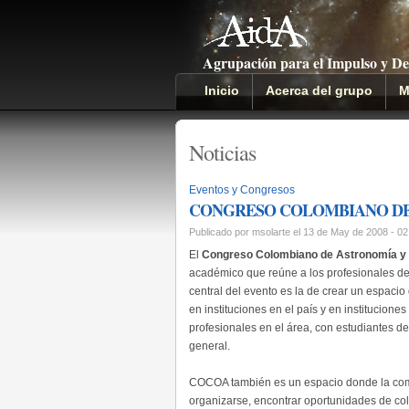
Agrupación para el Impulso y De
Inicio
Acerca del grupo
M
Noticias
Eventos y Congresos
CONGRESO COLOMBIANO DE 
Publicado por msolarte el 13 de May de 2008 - 0
El
Congreso Colombiano de Astronomía y 
académico que reúne a los profesionales de la
central del evento es la de crear un espacio
en instituciones en el país y en institucione
profesionales en el área, con estudiantes de
general.
COCOA también es un espacio donde la comu
organizarse, encontrar oportunidades de col