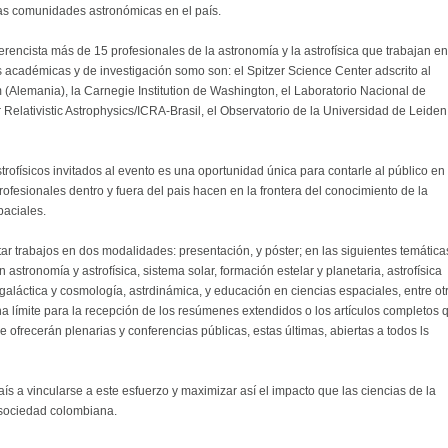
ras comunidades astronómicas en el país.
erencista más de 15 profesionales de la astronomía y la astrofísica que trabajan en
 académicas y de investigación somo son: el Spitzer Science Center adscrito al
 (Alemania), la Carnegie Institution de Washington, el Laboratorio Nacional de
for Relativistic Astrophysics/ICRA-Brasil, el Observatorio de la Universidad de Leiden
rofísicos invitados al evento es una oportunidad única para contarle al público en
rofesionales dentro y fuera del pais hacen en la frontera del conocimiento de la
paciales.
trabajos en dos modalidades: presentación, y póster; en las siguientes temática
astronomía y astrofísica, sistema solar, formación estelar y planetaria, astrofísica
tragaláctica y cosmología, astrdinámica, y educación en ciencias espaciales, entre ot
 límite para la recepción de los resúmenes extendidos o los artículos completos 
 ofrecerán plenarias y conferencias públicas, estas últimas, abiertas a todos ls
s a vincularse a este esfuerzo y maximizar así el impacto que las ciencias de la
 sociedad colombiana.