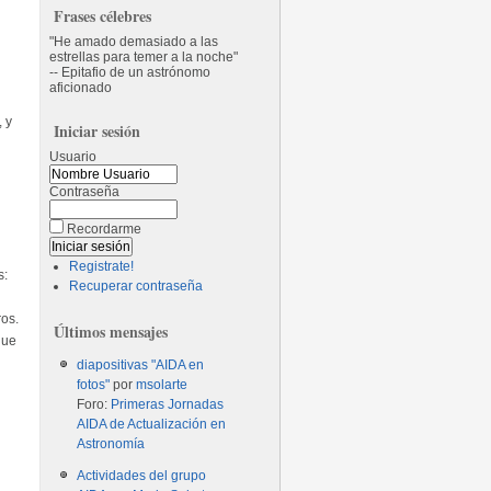
Frases célebres
He amado demasiado a las
estrellas para temer a la noche
-- Epitafio de un astrónomo
aficionado
, y
Iniciar sesión
Usuario
Contraseña
Recordarme
Registrate!
s:
Recuperar contraseña
ros.
Últimos mensajes
que
diapositivas "AIDA en
fotos"
por
msolarte
Foro:
Primeras Jornadas
AIDA de Actualización en
Astronomía
Actividades del grupo