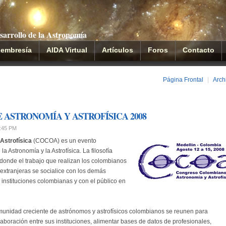
sarrollo de la Astronomía
embresía
AIDA Virtual
Artículos
Foros
Contacto
Página Frontal
|
Arch
ASTRONOMÍA Y ASTROFÍSICA 2008
2:45 PM
Astrofísica
(COCOA) es un evento
 Astronomía y la Astrofísica. La filosofía
 donde el trabajo que realizan los colombianos
s extranjeras se socialice con los demás
 instituciones colombianas y con el público en
nidad creciente de astrónomos y astrofísicos colombianos se reunen para
aboración entre sus instituciones, alimentar bases de datos de profesionales,