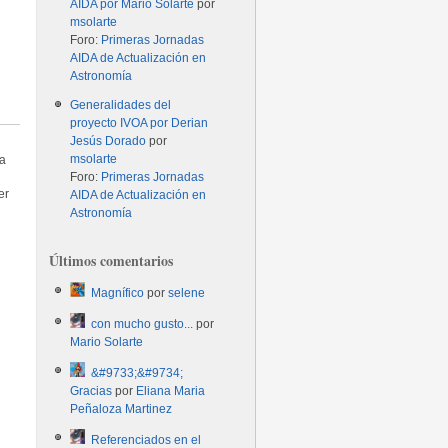
AIDA por Mario Solarte
por
msolarte
Foro:
Primeras Jornadas
AIDA de Actualización en
Astronomía
Generalidades del
proyecto IVOA por Derian
Jesús Dorado
por
msolarte
la
.
Foro:
Primeras Jornadas
er
AIDA de Actualización en
Astronomía
Últimos comentarios
Magnífico
por
selene
con mucho gusto...
por
Mario Solarte
&#9733;&#9734;
Gracias
por
Eliana Maria
Peñaloza Martinez
Referenciados en el