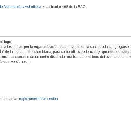
 Astronomía y Astrofísica
y la circular 468 de la RAC.
 el logo
nes a los paisas por la organanización de un evento en la cual pueda congregarse 
ta" de la astronomía colombiana, para compartir experiencias y aprender de todos
ncia, asesorarse de un mejor diseñador gráfico, pues el logo del evento puede s
uturas versiones ;-)
en comentar.
registrarse/iniciar sesión