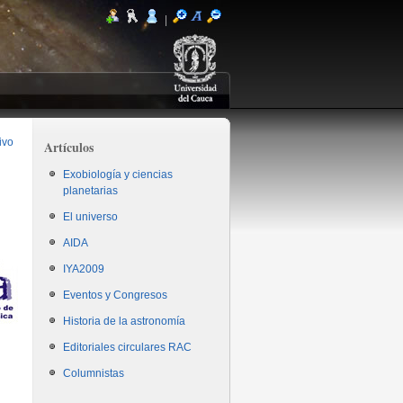
|
ivo
Artículos
Exobiología y ciencias
planetarias
El universo
AIDA
IYA2009
Eventos y Congresos
Historia de la astronomía
Editoriales circulares RAC
Columnistas