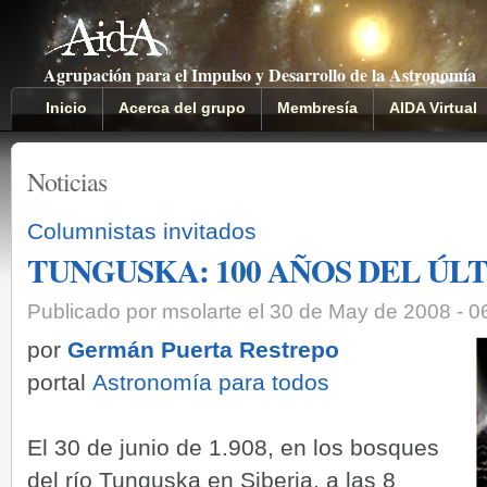
Agrupación para el Impulso y Desarrollo de la Astronomía
Inicio
Acerca del grupo
Membresía
AIDA Virtual
Noticias
Columnistas invitados
TUNGUSKA: 100 AÑOS DEL ÚL
Publicado por msolarte el 30 de May de 2008 - 
por
Germán Puerta Restrepo
portal
Astronomía para todos
El 30 de junio de 1.908, en los bosques
del río Tunguska en Siberia, a las 8