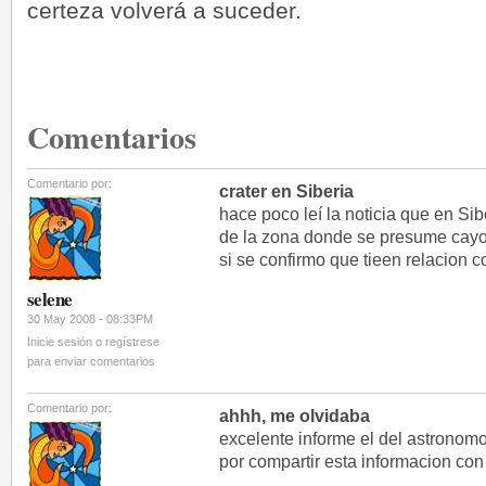
certeza volverá a suceder.
Comentarios
Comentario por:
crater en Siberia
hace poco leí la noticia que en Si
de la zona donde se presume cayo
si se confirmo que tieen relacion 
selene
30 May 2008 - 08:33PM
Inicie sesión o regístrese
para enviar comentarios
Comentario por:
ahhh, me olvidaba
excelente informe el del astronom
por compartir esta informacion con