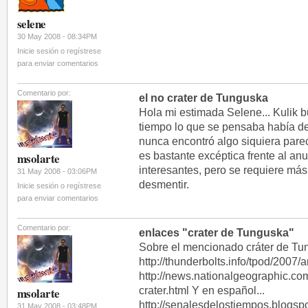
selene
30 May 2008 - 08:34PM
Inicie sesión o regístrese
para enviar comentarios
Comentario por:
el no crater de Tunguska
Hola mi estimada Selene... Kulik
tiempo lo que se pensaba había d
nunca encontró algo siquiera pare
es bastante excéptica frente al anun
msolarte
interesantes, pero se requiere má
31 May 2008 - 03:06PM
desmentir.
Inicie sesión o regístrese
para enviar comentarios
Comentario por:
enlaces "crater de Tunguska"
Sobre el mencionado cráter de Tu
http://thunderbolts.info/tpod/200
http://news.nationalgeographic.c
crater.html Y en español...
msolarte
http://senalesdelostiempos.blogsp
31 May 2008 - 03:48PM