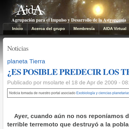
Agrupación para el Impulso y Desarrollo de la Astronomía
Inicio
Acerca del grupo
Membresía
AIDA Virtual
Noticias
planeta Tierra
¿ES POSIBLE PREDECIR LOS
Publicado por msolarte el 18 de Apr de 2009 - 0
Noticia tomada de nuestro portal asociado
Exobiología y ciencias planetaria
Ayer, cuando aún no nos reponíamos d
terrible terremoto que destruyó a la pobla