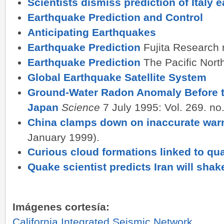
Scientists dismiss prediction of Italy 
Earthquake Prediction and Control
Anticipating Earthquakes
Earthquake Prediction
Fujita Research 
Earthquake Prediction
The Pacific Nor
Global Earthquake Satellite System
Ground-Water Radon Anomaly Before t
Japan
Science
7 July 1995: Vol. 269. no.
China clamps down on inaccurate war
January 1999).
Curious cloud formations linked to qu
Quake scientist predicts Iran will shake
Imágenes cortesía:
California Integrated Seismic Network