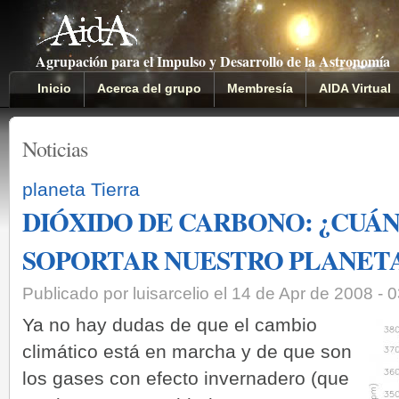
Agrupación para el Impulso y Desarrollo de la Astronomía
Inicio
Acerca del grupo
Membresía
AIDA Virtual
Noticias
planeta Tierra
DIÓXIDO DE CARBONO: ¿CUÁ
SOPORTAR NUESTRO PLANET
Publicado por luisarcelio el 14 de Apr de 2008 -
­Ya no hay dudas de que el cambio
climático está en marcha y de que son
los gases con efecto invernadero (que