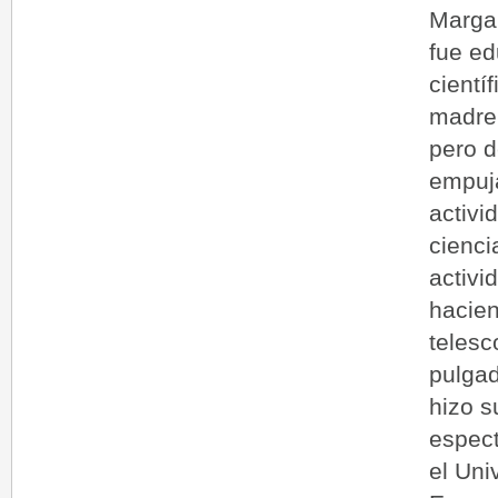
Margar
fue ed
cientí
madre 
pero d
empuja
activi
cienci
activi
hacien
telesc
pulgad
hizo s
espect
el Uni