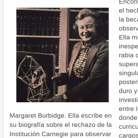
Encont
el hec
la bec
obser
Ella m
inespe
rabia 
supera
singul
poster
duro y
invest
entre 
Margaret Burbidge. Ella escribe en
donde,
su biografía sobre el rechazo de la
curric
Institución Carnegie para observar
cargos