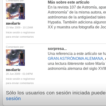
Comentario por:
Más sobre este artículo
En la revista 107 de Astromía, apar
Astronomía" de la misma autora, 
astrónomas de la antigüedad tale
Hypatia. También adiciona algunos
msolarte
XX y muestra una fotografía de Joce
15 Mar 2009 - 10:13AM
Inicie sesión o regístrese
para enviar comentarios
Comentario por:
sorpresa...
Una referencia a este artículo se 
GRAN ASTRÓNOMA ALEMANA
,
una lectura ibteresnte sobre Marí
astronomía alemana del siglo XVIII
msolarte
20 Jun 2009 - 01:04PM
Inicie sesión o regístrese
para enviar comentarios
Sólo los usuarios con sesión iniciada pued
sesión