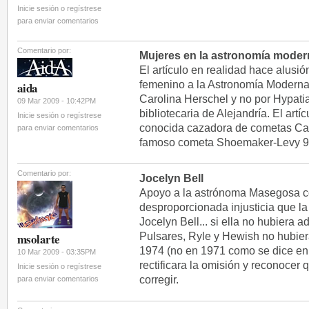
Inicie sesión o regístrese
para enviar comentarios
Comentario por:
Mujeres en la astronomía moder
El artículo en realidad hace alusió
femenino a la Astronomía Moderna,
aida
Carolina Herschel y no por Hypatia
09 Mar 2009 - 10:42PM
bibliotecaria de Alejandría. El art
Inicie sesión o regístrese
conocida cazadora de cometas Ca
para enviar comentarios
famoso cometa Shoemaker-Levy 9
Comentario por:
Jocelyn Bell
Apoyo a la astrónoma Masegosa co
desproporcionada injusticia que 
Jocelyn Bell... si ella no hubiera 
Pulsares, Ryle y Hewish no hubie
msolarte
1974 (no en 1971 como se dice en e
10 Mar 2009 - 03:35PM
rectificara la omisión y reconocer
Inicie sesión o regístrese
corregir.
para enviar comentarios