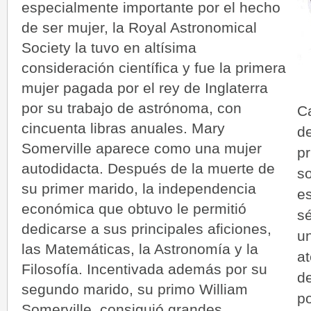
especialmente importante por el hecho
de ser mujer, la Royal Astronomical
Society la tuvo en altísima
consideración científica y fue la primera
mujer pagada por el rey de Inglaterra
por su trabajo de astrónoma, con
Ca
cincuenta libras anuales. Mary
d
Somerville aparece como una mujer
pr
autodidacta. Después de la muerte de
so
su primer marido, la independencia
es
económica que obtuvo le permitió
sé
dedicarse a sus principales aficiones,
u
las Matemáticas, la Astronomía y la
a
Filosofía. Incentivada además por su
d
segundo marido, su primo William
p
Somerville, consiguió grandes