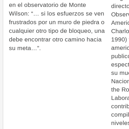
en el observatorio de Monte
direct
Wilson: “… si los esfuerzos se ven
Observ
frustrados por un muro de piedra o
Americ
cualquier otro tipo de bloqueo, una
Charlo
debe encontrar otro camino hacia
1990)
americ
su meta…”.
public
espect
su mue
Nacion
the R
Labora
contri
compil
nivele