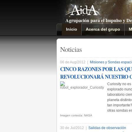
Agrupación para el Impulso y De
Inicio
Acerca del grupo
M
Noticias
06 de Aug/2012 |
Misiones y Sondas espaci
CINCO RAZONES POR LAS QU
REVOLUCIONARÁ NUESTRO 
Curiosity no es
explorado nunc
laboratorio cien
planeta distinto
tan importante
otras sondas es
Imagen cortesía: NASA
30 de Jul/2012 |
Salidas de observación