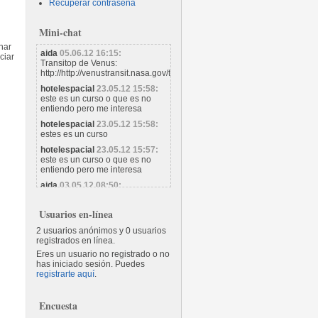
Recuperar contraseña
Mini-chat
enar
aida
05.06.12 16:15:
ciar
Transitop de Venus:
http://http://venustransit.nasa.gov/transitofvenus/
hotelespacial
23.05.12 15:58:
este es un curso o que es no
entiendo pero me interesa
hotelespacial
23.05.12 15:58:
estes es un curso
hotelespacial
23.05.12 15:57:
este es un curso o que es no
entiendo pero me interesa
aida
03.05.12 08:50:
Este sabado 5 de mayo, la Luna
se encontrara en perigeo de su
Usuarios en-línea
orbita, por lo cual se podra
observar un poco mas grande
2 usuarios anónimos y 0 usuarios
que de costumbre.
registrados en línea.
aida
03.05.12 08:49:
Eres un usuario no registrado o no
Este sabado 5 de mayo, la Luna
has iniciado sesión. Puedes
se encontrara en su perigeo
registrarte aquí
.
durante el 2012, es decir... se
encontrara en su punto mas
cercano a nuestro planeta.
Encuesta
Magnifica oportunidad para ver