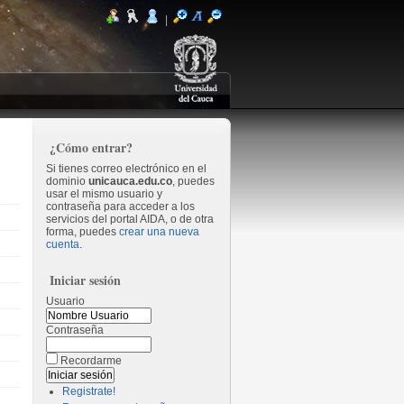
|
¿Cómo entrar?
Si tienes correo electrónico en el
dominio
unicauca.edu.co
, puedes
usar el mismo usuario y
contraseña para acceder a los
servicios del portal AIDA, o de otra
forma, puedes
crear una nueva
cuenta
.
Iniciar sesión
Usuario
Contraseña
Recordarme
Registrate!