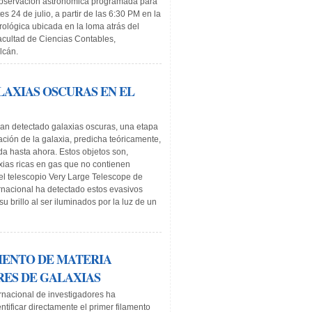
observación astronómica programada para
s 24 de julio, a partir de las 6:30 PM en la
ológica ubicada en la loma atrás del
Facultad de Ciencias Contables,
lcán.
AXIAS OSCURAS EN EL
han detectado galaxias oscuras, una etapa
ción de la galaxia, predicha teóricamente,
a hasta ahora. Estos objetos son,
xias ricas en gas que no contienen
o el telescopio Very Large Telescope de
rnacional ha detectado estos evasivos
u brillo al ser iluminados por la luz de un
MENTO DE MATERIA
RES DE GALAXIAS
rnacional de investigadores ha
tificar directamente el primer filamento