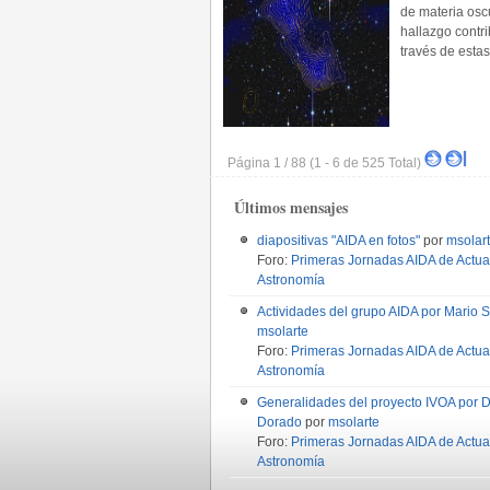
de materia osc
hallazgo contri
través de estas
Página 1 / 88 (1 - 6 de 525 Total)
Últimos mensajes
diapositivas "AIDA en fotos"
por
msolar
Foro:
Primeras Jornadas AIDA de Actua
Astronomía
Actividades del grupo AIDA por Mario S
msolarte
Foro:
Primeras Jornadas AIDA de Actua
Astronomía
Generalidades del proyecto IVOA por 
Dorado
por
msolarte
Foro:
Primeras Jornadas AIDA de Actua
Astronomía