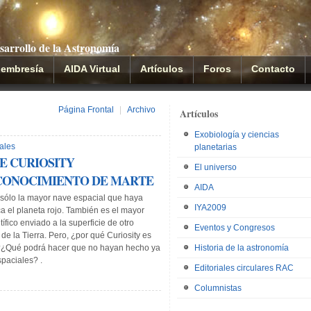
sarrollo de la Astronomía
embresía
AIDA Virtual
Artículos
Foros
Contacto
Página Frontal
|
Archivo
Artículos
Exobiología y ciencias
ales
planetarias
E CURIOSITY
El universo
CONOCIMIENTO DE MARTE
AIDA
 sólo la mayor nave espacial que haya
IYA2009
a el planeta rojo. También es el mayor
tífico enviado a la superficie de otro
Eventos y Congresos
 de la Tierra. Pero, ¿por qué Curiosity es
Historia de la astronomía
?¿Qué podrá hacer que no hayan hecho ya
paciales? .
Editoriales circulares RAC
Columnistas