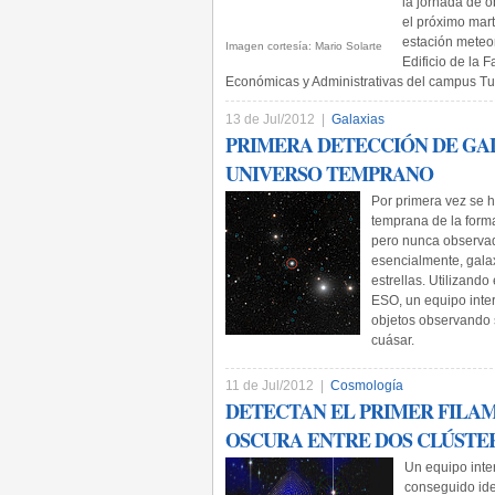
la jornada de 
el próximo marte
estación meteor
Imagen cortesía: Mario Solarte
Edificio de la 
Económicas y Administrativas del campus Tu
13 de Jul/2012 |
Galaxias
PRIMERA DETECCIÓN DE GAL
UNIVERSO TEMPRANO
Por primera vez se 
temprana de la forma
pero nunca observad
esencialmente, gala
estrellas. Utilizand
ESO, un equipo inte
objetos observando s
cuásar.
11 de Jul/2012 |
Cosmología
DETECTAN EL PRIMER FILA
OSCURA ENTRE DOS CLÚSTE
Un equipo inte
conseguido iden