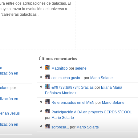
ura entre dos agrupaciones de galaxias. El
buye a trazar la evolución del universo a
 ‘carreteras galácticas’.
Últimos comentarios
te
Magnífico
por
selene
lización en
con mucho gusto...
por
Mario Solarte
&#9733;&#9734; Gracias
por
Eliana Maria
olarte
por
Peñaloza Martinez
lización en
Referenciados en el MEN
por
Mario Solarte
Participación AIDA en proyecto CERES S´COOL
Derian Jesús
por
Mario Solarte
lización en
sorpresa...
por
Mario Solarte