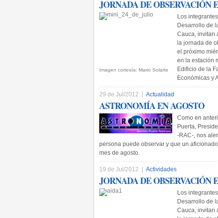
JORNADA DE OBSERVACIÓN EL
Los integrantes
Desarrollo de l
Cauca, invitan 
la jornada de 
el próximo miér
en la estación 
Edificio de la 
Imagen cortesía: Mario Solarte
Económicas y A
29 de Jul/2012 |
Actualidad
ASTRONOMÍA EN AGOSTO
Como en anteri
Puerta, Presid
-RAC-, nos ale
persona puede observar y que un aficionado
mes de agosto.
19 de Jul/2012 |
Actividades
JORNADA DE OBSERVACIÓN EL 
Los integrantes
Desarrollo de l
Cauca, invitan 