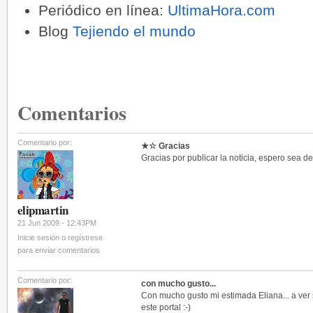
Periódico en línea:
UltimaHora.com
Blog
Tejiendo el mundo
Comentarios
Comentario por:
★☆ Gracias
Gracias por publicar la noticia, espero sea de su 
elipmartin
21 Jun 2009 - 12:43PM
Inicie sesión o regístrese
para enviar comentarios
Comentario por:
con mucho gusto...
Con mucho gusto mi estimada Eliana... a ver s
este portal :-)