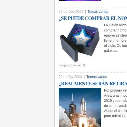
27 de Dec/2009 |
Temas varios
¿SE PUEDE COMPRAR EL NO
La Unión Astro
comprar nombre
empresas ofrec
tienen nombres
el cielo. De i
galaxias.
Imagen cortesía: UAI
02 de Oct/2009 |
Temas varios
¿REALMENTE SERÁN RETIRA
Por primera ve
Ares, una impo
2015 y reempla
de controversi
Ahora el comit
para retirar l