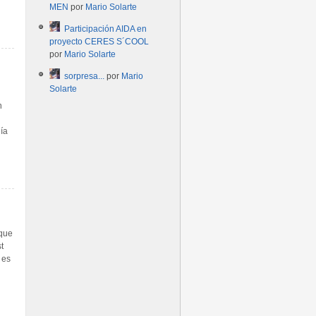
MEN
por
Mario Solarte
Participación AIDA en
proyecto CERES S´COOL
por
Mario Solarte
sorpresa...
por
Mario
Solarte
n
gía
 que
t
 es