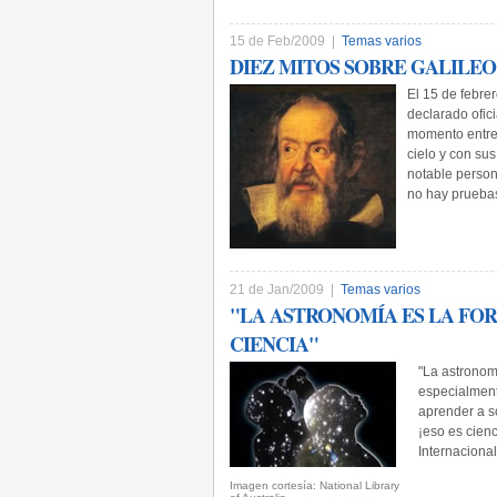
15 de Feb/2009 |
Temas varios
DIEZ MITOS SOBRE GALILEO
El 15 de febre
declarado ofic
momento entre 
cielo y con su
notable person
no hay pruebas
21 de Jan/2009 |
Temas varios
"LA ASTRONOMÍA ES LA FOR
CIENCIA"
"La astronom
especialmente
aprender a s
¡eso es cien
Internaciona
­Imagen cortesía: National Library