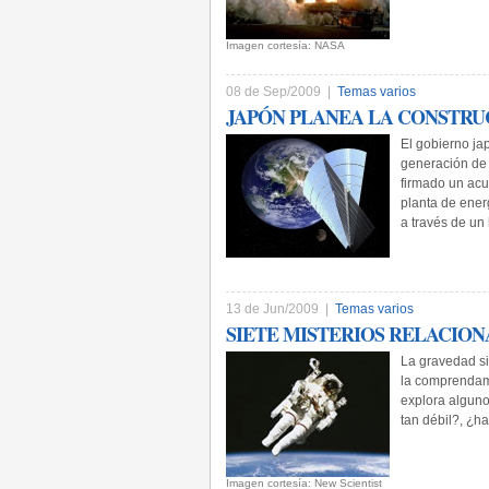
Imagen cortesía: NASA
08 de Sep/2009 |
Temas varios
JAPÓN PLANEA LA CONSTRU
El gobierno j
generación de
firmado un acu
planta de ener
a través de un
13 de Jun/2009 |
Temas varios
SIETE MISTERIOS RELACIO
La gravedad si
la comprendam
explora alguno
tan débil?, ¿h
Imagen cortesía: New Scientist