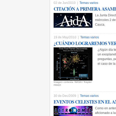
02 de Jun/2010 |
Temas varios
CITACIÓN A PRIMERA ASAMB
La Junta Direc
miércoles 2 de
Cauca.
19 de May/2010 |
Temas varios
¿CUÁNDO LOGRAREMOS VER
¿Algún día t
un exoplanet
preguntas, p
el caso de l
­Imagen cortesía: NASA / Kepler
mision
30 de Dec/2009 |
Temas varios
EVENTOS CELESTES EN EL AÑ
Como en anteri
aficionado a l