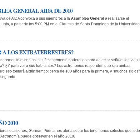
LEA GENERAL AIDA DE 2010
tiva de AIDA convoca a sus miembros a la
Asamblea General
a realizarse el
 junio, a partir de las 5:00 PM en el Claustro de Santo Domningo de la U­niversidad
 A LOS EXTRATERRESTRES?
endremos telescopios lo suficientemente poderosos para detectar señales de vida 
a? ¿Y para ver a sus habitantes? Los astrónomos responden que sí a ambas
ero eso tomará algún tiempo: cerca de 100 años para la primera, y "muchos siglos"
a segunda.
O 2010
ores ocasiones, Germán Puerta nos alerta sobre los fenómenos celestes que todo
a Astronomía puede observar en el año 2010.