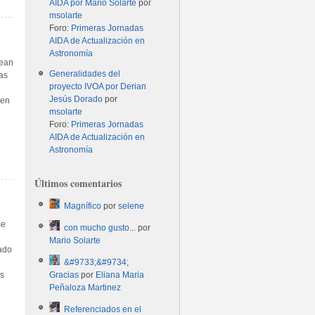
AIDA por Mario Solarte
por
msolarte
Foro:
Primeras Jornadas
AIDA de Actualización en
Astronomía
sean
Generalidades del
as
proyecto IVOA por Derian
Jesús Dorado
por
 en
msolarte
Foro:
Primeras Jornadas
AIDA de Actualización en
Astronomía
Últimos comentarios
Magnífico
por
selene
se
con mucho gusto...
por
n
Mario Solarte
gado
&#9733;&#9734;
Gracias
por
Eliana Maria
as
Peñaloza Martinez
Referenciados en el