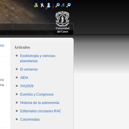
|
ivo
Artículos
Exobiología y ciencias
planetarias
El universo
AIDA
ara
rma
IYA2009
Eventos y Congresos
Historia de la astronomía
Editoriales circulares RAC
Columnistas