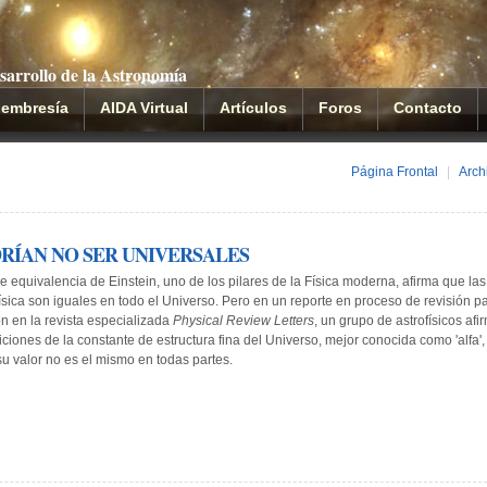
sarrollo de la Astronomía
embresía
AIDA Virtual
Artículos
Foros
Contacto
Página Frontal
|
Arch
DRÍAN NO SER UNIVERSALES
de equivalencia de Einstein, uno de los pilares de la Física moderna, afirma que las
ísica son iguales en todo el Universo. Pero en un reporte en proceso de revisión p
ón en la revista especializada
Physical Review Letters
, un grupo de astrofísicos afi
iones de la constante de estructura fina del Universo, mejor conocida como 'alfa',
su valor no es el mismo en todas partes.