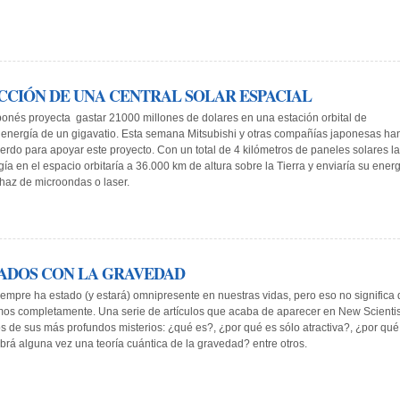
CCIÓN DE UNA CENTRAL SOLAR ESPACIAL
aponés proyecta gastar
21000 millones de dolares
en una estación orbital de
 energía de
un gigavatio
. Esta semana Mitsubishi y otras compañías japonesas ha
erdo para apoyar este proyecto. Con un total de
4 kilómetros de paneles solares
la
gía en el espacio
orbitaría a 36.000 km de altura sobre la Tierra y enviaría su ener
 haz de microondas o laser.
NADOS CON LA GRAVEDAD
empre ha estado (y estará) omnipresente en nuestras vidas, pero eso no significa
os completamente. Una serie de artículos que acaba de aparecer en New Scientis
s de sus más profundos misterios: ¿qué es?, ¿por qué es sólo atractiva?, ¿por qué
abrá alguna vez una teoría cuántica de la gravedad? entre otros.