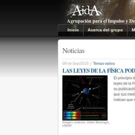
Agrupación para el Impulso y De
Inicio
Acerca del grupo
M
Noticias
09 de Sep/2010 |
Temas varios
LAS LEYES DE LA FÍSICA PO
El principio 
leyes de la F
su publicaci
que sus medic
indican que 
Imagen cortesía: Julian Berengut,
UNSW