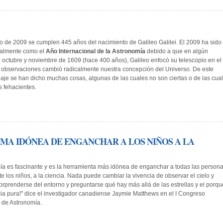
ro de 2009 se cumplen 445 años del nacimiento de Galileo Galilei. El 2009 ha sido
ialmente como el
Año Internacional de la Astronomía
debido a que en algún
octubre y noviembre de 1609 (hace 400 años), Galileo enfocó su telescopio en el
s observaciones cambió radicalmente nuestra concepción del Universo. De este
aje se han dicho muchas cosas, algunas de las cuales no son ciertas o de las cua
 fehacientes.
MA IDÓNEA DE ENGANCHAR A LOS NIÑOS A LA
ía es fascinante y es la herramienta más idónea de enganchar a todas las persona
 los niños, a la ciencia. Nada puede cambiar la vivencia de observar el cielo y
orprenderse del entorno y preguntarse qué hay más allá de las estrellas y el porqu
cia pura!" dice el investigador canadiense Jaymie Matthews en el I Congreso
l de Astronomía.