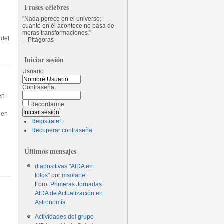
Frases célebres
Nada perece en el universo;
cuanto en él acontece no pasa de
meras transformaciones.
 del
-- Pitágoras
Iniciar sesión
Usuario
Contraseña
en
Recordarme
 en
Registrate!
Recuperar contraseña
Últimos mensajes
diapositivas "AIDA en
fotos"
por
msolarte
Foro:
Primeras Jornadas
AIDA de Actualización en
Astronomía
Actividades del grupo