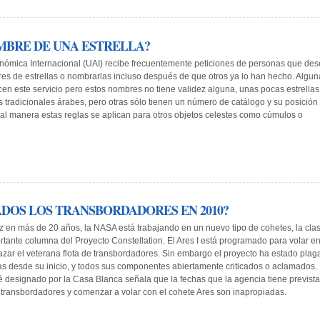
MBRE DE UNA ESTRELLA?
nómica Internacional (UAI) recibe frecuentemente peticiones de personas que de
s de estrellas o nombrarlas incluso después de que otros ya lo han hecho. Algun
en este servicio pero estos nombres no tiene validez alguna, unas pocas estrellas
 tradicionales árabes, pero otras sólo tienen un número de catálogo y su posición
gual manera estas reglas se aplican para otros objetos celestes como cúmulos o
DOS LOS TRANSBORDADORES EN 2010?
z en más de 20 años, la NASA está trabajando en un nuevo tipo de cohetes, la cla
rtante columna del Proyecto Constellation. El Ares I está programado para volar e
zar el veterana flota de transbordadores. Sin embargo el proyecto ha estado pla
as desde su inicio, y todos sus componentes abiertamente criticados o aclamados.
é designado por la Casa Blanca señala que la fechas que la agencia tiene previst
os transbordadores y comenzar a volar con el cohete Ares son inapropiadas.