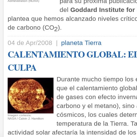
para su próxima publicaci
Administration (NOAA)
del
Goddard Institute for
plantea que hemos alcanzado niveles crítico
de carbono (CO
).
2
04 de Apr/2008 |
planeta Tierra
CALENTAMIENTO GLOBAL: EL
CULPA
Durante mucho tiempo los 
que el calentamiento globa
de gases con efecto invern
carbono y el metano), sino 
cósmicos, los cuales deter
Imagen cortesía:
NASA / Calvin J. Hamilton
temperatura de la Tierra. 
actividad solar afectaría la intensidad de l