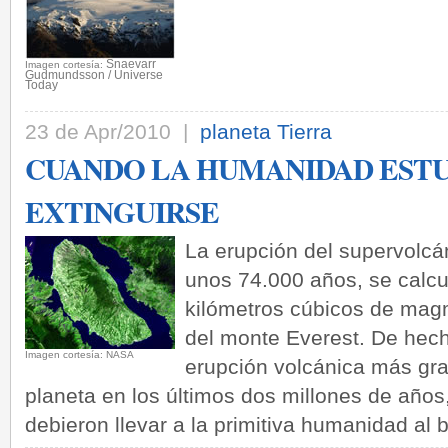
Snaevarr
­Imagen cortesía:
Gudmundsson / Universe
Today
23 de Apr/2010 |
planeta Tierra
CUANDO LA HUMANIDAD ESTU
EXTINGUIRSE
La erupción del supervolcá
unos 74.000 años, se calcu
kilómetros cúbicos de magm
del monte Everest. De hech
­Imagen cortesía: NASA
erupción volcánica más gra
planeta en los últimos dos millones de años
debieron llevar a la primitiva humanidad al b