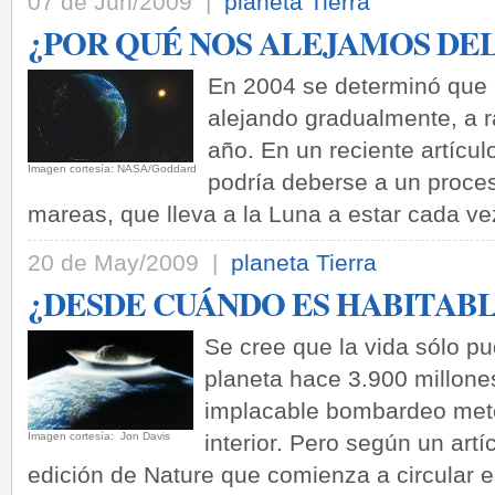
07 de Jun/2009 |
planeta Tierra
¿POR QUÉ NOS ALEJAMOS DEL
En 2004 se determinó que e
alejando gradualmente, a r
año. En un reciente artícul
Imagen cortesía: NASA/Goddard
podría deberse a un proces
mareas, que lleva a la Luna a estar cada ve
20 de May/2009 |
planeta Tierra
¿DESDE CUÁNDO ES HABITABL
Se cree que la vida sólo pu
planeta hace 3.900 millone
implacable bombardeo mete
Imagen cortesía: Jon Davis
interior. Pero según un art
edición de Nature que comienza a circular e