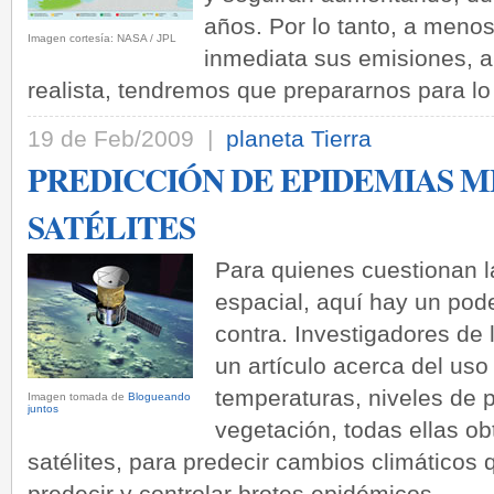
años. Por lo tanto, a men
­Imagen cortesía: NASA / JPL
inmediata sus emisiones, 
realista, tendremos que prepararnos para lo
19 de Feb/2009 |
planeta Tierra
PREDICCIÓN DE EPIDEMIAS M
SATÉLITES
Para quienes cuestionan la
espacial, aquí hay un po
contra. Investigadores de
un artículo acerca del us
temperaturas, niveles de p
­Imagen tomada de
Blogueando
juntos
vegetación, todas ellas o
satélites, para predecir cambios climáticos
predecir y controlar brotes epidémicos.