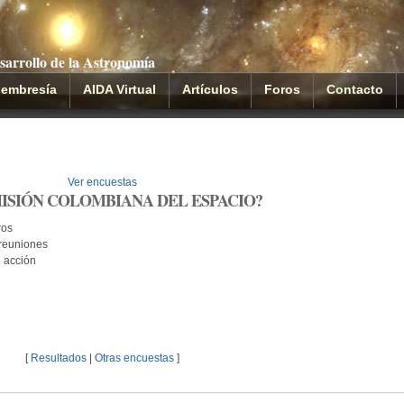
sarrollo de la Astronomía
embresía
AIDA Virtual
Artículos
Foros
Contacto
Ver encuestas
MISIÓN COLOMBIANA DEL ESPACIO?
ros
 reuniones
e acción
[
Resultados
|
Otras encuestas
]