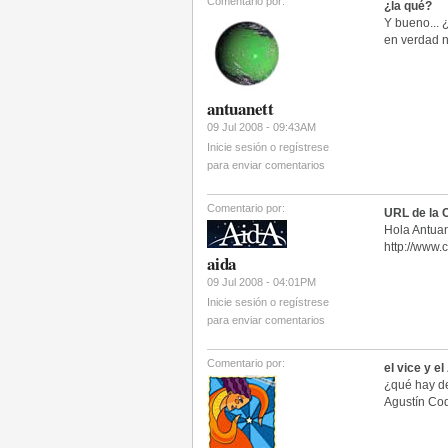
Comentario por:
¿la qué?
Y bueno...
en verdad n
antuanett
09 Jul 2008 - 09:43AM
Inicie sesión o regístrese
para enviar comentarios
Comentario por:
URL de la
Hola Antuan
http://www.
aida
09 Jul 2008 - 04:01PM
Inicie sesión o regístrese
para enviar comentarios
Comentario por:
el vice y e
¿qué hay de
Agustín Co