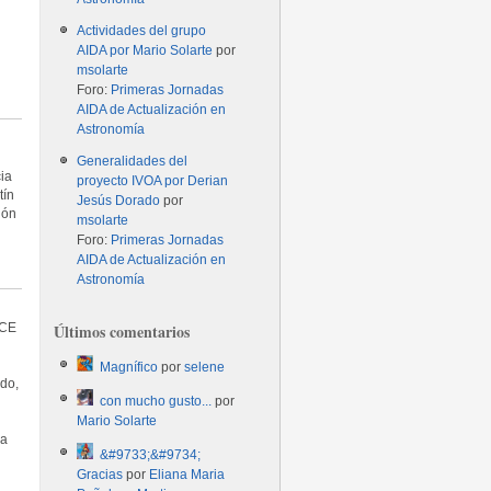
Actividades del grupo
AIDA por Mario Solarte
por
msolarte
Foro:
Primeras Jornadas
AIDA de Actualización en
Astronomía
Generalidades del
ia
proyecto IVOA por Derian
tín
Jesús Dorado
por
ión
msolarte
Foro:
Primeras Jornadas
AIDA de Actualización en
Astronomía
CCE
Últimos comentarios
Magnífico
por
selene
do,
con mucho gusto...
por
Mario Solarte
ra
&#9733;&#9734;
Gracias
por
Eliana Maria