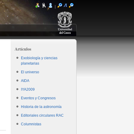
|
Artículos
Exobiología y ciencias
planetarias
El universo
AIDA
IYA2009
Eventos y Congresos
Historia de la astronomía
Editoriales circulares RAC
Columnistas