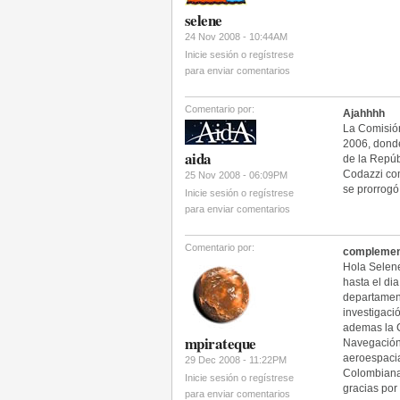
selene
24 Nov 2008 - 10:44AM
Inicie sesión o regístrese
para enviar comentarios
Comentario por:
Ajahhhh
La Comisión
2006, donde
aida
de la Repúb
Codazzi com
25 Nov 2008 - 06:09PM
se prorrogó
Inicie sesión o regístrese
para enviar comentarios
Comentario por:
complement
Hola Selene
hasta el di
departament
investigac
ademas la C
mpirateque
Navegación 
aeroespacial
29 Dec 2008 - 11:22PM
Colombiana
Inicie sesión o regístrese
gracias por
para enviar comentarios