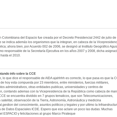
 Colombiana del Espacio fue creada por el Decreto Presidencial 2442 de julio de
 se indica además los organismos que la integran, en cabeza de la Vicepresidenc
lica; ahora bien, por Acuerdo 002 de 2006, se designó al Instituto Geográfico Agus
o responsable de la Secretaría Ejecutiva en los años 2007 y 2008, dicha asignac
 hasta el 2010.
ando info sobre la CCE
, lo que dice el responsable de AIDA ajahhhh es correcto, lo que pasa es que la 
a de hoy esta compuesta por 23 miembros, entre ministerios, fuerzas militares,
os administrativos, otras entidades publicas, universidades y centros de
ión, contando ademas con la Vicepresidencia de la República como cabeza de man
CE se encuentra dividido en 7 grupos tematicos, que son Telecomunicaciones,
satelital, observación de la Tierra, Astronomía, Astronáutica y medicina
,gestion del conocimiento, asuntos politicos y legales y por ultimo la Infraestructu
 de Datos Espaciales ICDE. Espero que eso aclare un poco las dudas. Muchas
 el ESPACIO y felicitaciones al grupo Marco Pirateque