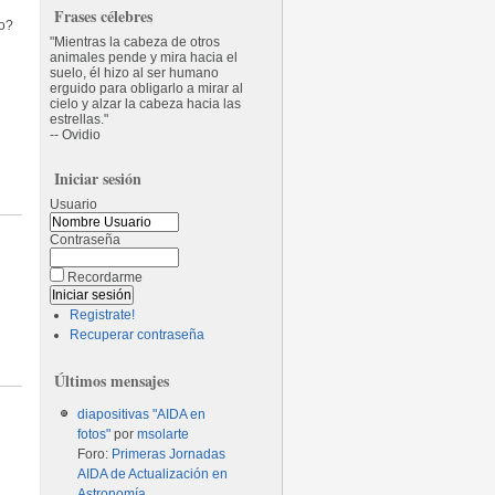
Frases célebres
io?
Mientras la cabeza de otros
animales pende y mira hacia el
suelo, él hizo al ser humano
erguido para obligarlo a mirar al
cielo y alzar la cabeza hacia las
estrellas.
-- Ovidio
Iniciar sesión
Usuario
Contraseña
Recordarme
Registrate!
Recuperar contraseña
Últimos mensajes
diapositivas "AIDA en
fotos"
por
msolarte
Foro:
Primeras Jornadas
AIDA de Actualización en
Astronomía