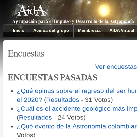
Agrupación para el Impulso y Desarrollo de la Astronomía
Inicio
Acerca del grupo
Membresía
AIDA Virtual
Encuestas
Ver encuesta
ENCUESTAS PASADAS
¿Qué opinas sobre el regreso del ser hu
el 2020?
(
Resultados
- 31 Votos)
¿Cuál es el accidente geológico más imp
(
Resultados
- 24 Votos)
¿Qué evento de la Astronomía colombia
Votos)