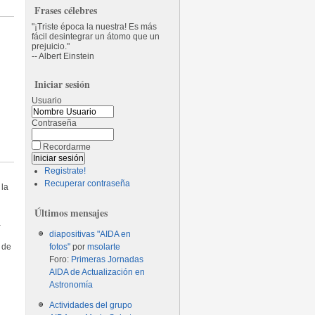
Frases célebres
¡Triste época la nuestra! Es más
fácil desintegrar un átomo que un
n
prejuicio.
-- Albert Einstein
Iniciar sesión
Usuario
Contraseña
Recordarme
Registrate!
Recuperar contraseña
 la
Últimos mensajes
a
diapositivas "AIDA en
 de
fotos"
por
msolarte
Foro:
Primeras Jornadas
AIDA de Actualización en
Astronomía
Actividades del grupo