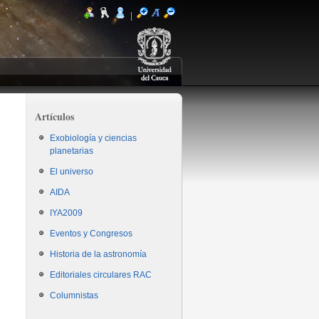
|
Artículos
Exobiología y ciencias
planetarias
El universo
AIDA
IYA2009
Eventos y Congresos
Historia de la astronomía
Editoriales circulares RAC
Columnistas