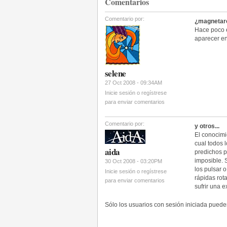
Comentarios
Comentario por:
¿magnetar
Hace poco e
aparecer en 
selene
27 Oct 2008 - 09:34AM
Inicie sesión o regístrese
para enviar comentarios
Comentario por:
y otros...
El conocimi
cual todos 
aida
predichos p
imposible. 
30 Oct 2008 - 03:20PM
los pulsar 
Inicie sesión o regístrese
rápidas rot
para enviar comentarios
sufrir una 
Sólo los usuarios con sesión iniciada pued