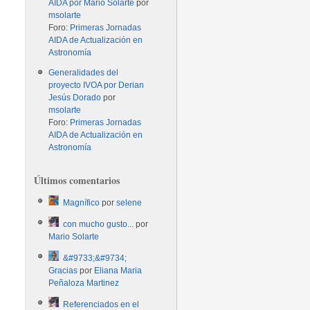
AIDA por Mario Solarte
por
msolarte
Foro:
Primeras Jornadas
AIDA de Actualización en
Astronomía
Generalidades del
proyecto IVOA por Derian
Jesús Dorado
por
msolarte
Foro:
Primeras Jornadas
AIDA de Actualización en
Astronomía
Últimos comentarios
Magnífico
por
selene
con mucho gusto...
por
Mario Solarte
&#9733;&#9734;
Gracias
por
Eliana Maria
Peñaloza Martinez
Referenciados en el