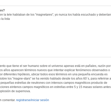
es?
n la tele hablaban de los "magnetares", yo nunca los había escuchado y debería
la lista
ento que tiene el ser humano sobre el universo apenas está en pañales, razón por
los años aparecen términos nuevos que intentar explicar fenómenos observados o
or diferentes hipótesis, ubicar todos esos términos en una pequeña encuesta es
Sobre los "magne-stars" se ha venido hablado desde los años 60´s, para referirse 
o pequeñas estrellas de neutrones con intensos campos magnéticos producto de
aciones eintenos campos magnéticos en estrellas entre 5 y 15 masas solares antes
explosión de supernova.
en comentar.
registrarse/iniciar sesión