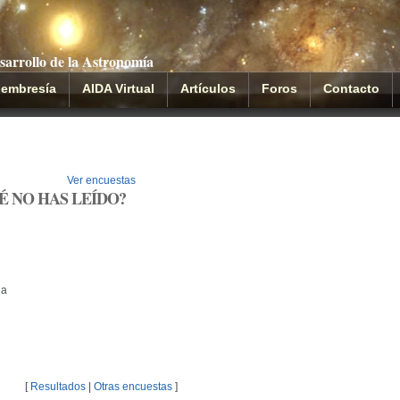
sarrollo de la Astronomía
embresía
AIDA Virtual
Artículos
Foros
Contacto
Ver encuestas
É NO HAS LEÍDO?
ia
[
Resultados
|
Otras encuestas
]