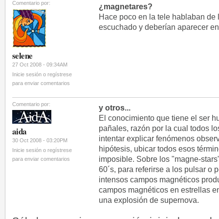
Comentario por:
¿magnetares?
Hace poco en la tele hablaban de 
escuchado y deberían aparecer en l
selene
27 Oct 2008 - 09:34AM
Inicie sesión o regístrese
para enviar comentarios
Comentario por:
y otros...
El conocimiento que tiene el ser 
pañales, razón por la cual todos 
aida
intentar explicar fenómenos obser
30 Oct 2008 - 03:20PM
hipótesis, ubicar todos esos térm
Inicie sesión o regístrese
imposible. Sobre los "magne-stars
para enviar comentarios
60´s, para referirse a los pulsar o
intensos campos magnéticos produ
campos magnéticos en estrellas ent
una explosión de supernova.