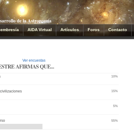
sarrollo de la Astronomía
embresía
AIDA Virtual
Artículos
Foros
Contacto
Ver encuestas
STRE AFIRMAS QUE...
a
10%
civilizaciones
15%
5%
erso
55%