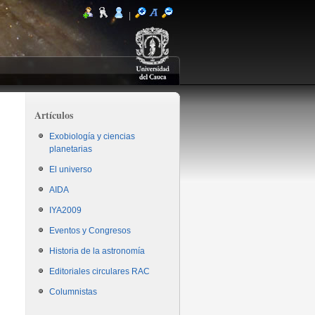
|
Artículos
Exobiología y ciencias
planetarias
El universo
AIDA
IYA2009
Eventos y Congresos
Historia de la astronomía
Editoriales circulares RAC
Columnistas