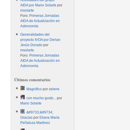
Actividades del grupo
AIDA por Mario Solarte
por
msolarte
Foro:
Primeras Jornadas
AIDA de Actualización en
Astronomía
Generalidades del
proyecto IVOA por Derian
Jesús Dorado
por
msolarte
Foro:
Primeras Jornadas
AIDA de Actualización en
Astronomía
Últimos comentarios
Magnífico
por
selene
con mucho gusto...
por
Mario Solarte
&#9733;&#9734;
Gracias
por
Eliana Maria
Peñaloza Martinez