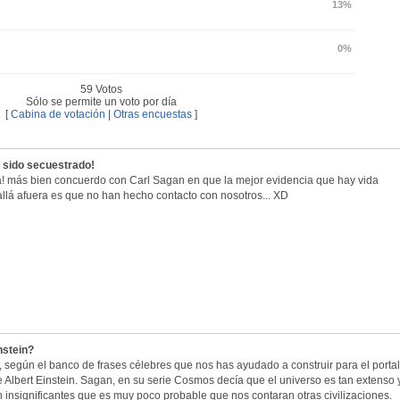
13%
0%
59 Votos
Sólo se permite un voto por día
[
Cabina de votación
|
Otras encuestas
]
e sido secuestrado!
! más bien concuerdo con Carl Sagan en que la mejor evidencia que hay vida
 allá afuera es que no han hecho contacto con nosotros... XD
nstein?
 según el banco de frases célebres que nos has ayudado a construir para el portal
e Albert Einstein. Sagan, en su serie Cosmos decía que el universo es tan extenso 
n insignificantes que es muy poco probable que nos contaran otras civilizaciones.