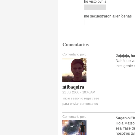
he visto ovnis
me secuestraron alienígenas
Comentarios
Comentario por:
Jejejeje, h
Nah! que va
inteligente
ntibaquira
21 Jul 2008 - 10:40AM
Inicie sesión o regístrese
para enviar comentarios
Comentario por:
Sagan o Ei
Hola Mateo,
esa frase d
nosotros ta