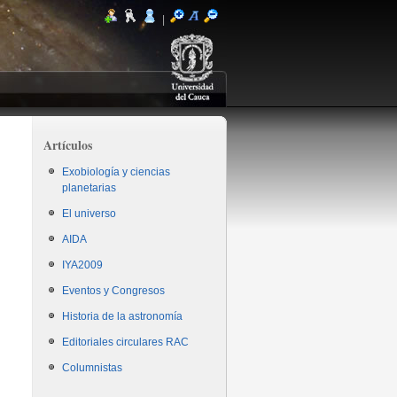
|
Artículos
Exobiología y ciencias
planetarias
El universo
AIDA
IYA2009
Eventos y Congresos
Historia de la astronomía
Editoriales circulares RAC
Columnistas