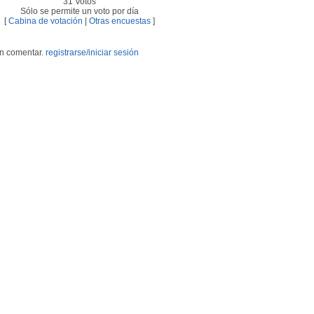
31 Votos
Sólo se permite un voto por día
[
Cabina de votación
|
Otras encuestas
]
en comentar.
registrarse/iniciar sesión