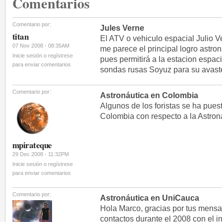
Comentarios
Comentario por:
Jules Verne
titan
El ATV o vehiculo espacial Julio 
07 Nov 2008 - 08:35AM
me parece el principal logro astro
Inicie sesión o regístrese
pues permitirá a la estacion espa
para enviar comentarios
sondas rusas Soyuz para su avaste
Comentario por:
Astronáutica en Colombia
Algunos de los foristas se ha pue
Colombia con respecto a la Astro
mpirateque
29 Dec 2008 - 11:32PM
Inicie sesión o regístrese
para enviar comentarios
Comentario por:
Astronáutica en UniCauca
Hola Marco, gracias por tus mensa
contactos durante el 2008 con el 