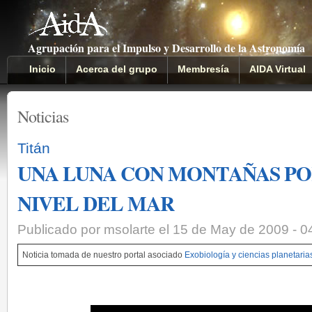
Agrupación para el Impulso y Desarrollo de la Astronomía
Inicio
Acerca del grupo
Membresía
AIDA Virtual
Noticias
Titán
UNA LUNA CON MONTAÑAS PO
NIVEL DEL MAR
Publicado por msolarte el 15 de May de 2009 - 
Noticia tomada de nuestro portal asociado
Exobiología y ciencias planetaria