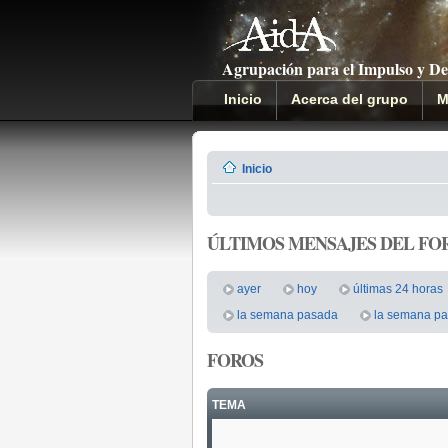
Agrupación para el Impulso y De
Inicio
Acerca del grupo
M
Inicio
ÚLTIMOS MENSAJES DEL FOR
ayer
hoy
últimas 24 horas
la semana pasada
la semana pa
FOROS
TEMA