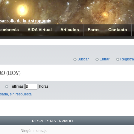
sarrollo de la Astronomía
embresía
AIDA Virtual
Artículos
Foros
Contacto
Buscar
Entrar
Registra
O (HOY)
últimas
horas
sada, sin respuesta
RESPUESTAS
ENVIADO
Ningún mensaje