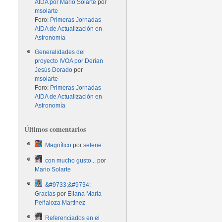
AIDA por Mario Solarte
por
msolarte
Foro:
Primeras Jornadas
AIDA de Actualización en
Astronomía
Generalidades del
proyecto IVOA por Derian
Jesús Dorado
por
msolarte
Foro:
Primeras Jornadas
AIDA de Actualización en
Astronomía
Últimos comentarios
Magnífico
por
selene
con mucho gusto...
por
Mario Solarte
&#9733;&#9734;
Gracias
por
Eliana Maria
Peñaloza Martinez
Referenciados en el