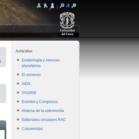
|
Artículos
Exobiología y ciencias
r
planetarias
El universo
AIDA
IYA2009
Eventos y Congresos
Historia de la astronomía
Editoriales circulares RAC
Columnistas