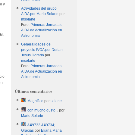
co y
Actividades del grupo
AIDA por Mario Solarte
por
msolarte
Foro:
Primeras Jornadas
AIDA de Actualización en
al.
Astronomía
Generalidades del
proyecto IVOA por Derian
Jesús Dorado
por
msolarte
Foro:
Primeras Jornadas
AIDA de Actualización en
pio
Astronomía
en
Últimos comentarios
Magnífico
por
selene
con mucho gusto...
por
Mario Solarte
&#9733;&#9734;
Gracias
por
Eliana Maria