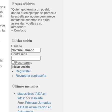
Frases célebres
cios
Quien gobierna a un pueblo
los
dando buen ejemplo se parece a
ue
la estrella polar, que permanece
inmutable mientras los otros
astros dan vueltas a su
o de
alrededor.
r la
-- Confucio
Iniciar sesión
.
Usuario
Contraseña
ial
Recordarme
lo
Registrate!
Recuperar contraseña
Últimos mensajes
diapositivas "AIDA en
fotos"
por
msolarte
Foro:
Primeras Jornadas
AIDA de Actualización en
Astronomía