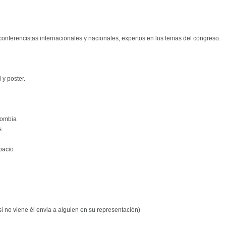
conferencistas internacionales y nacionales, expertos en los temas del congreso.
 y poster.
lombia
s
pacio
si no viene él envia a alguien en su representación)