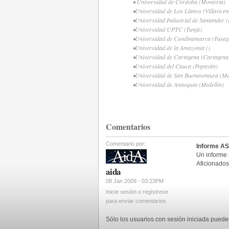
• Universidad de Córdoba (Montería)
•Universidad de Los Llanos (Villavicen
•Universidad Industrial de Santander
•Universidad UPTC (Tunja)
•Universidad de Cundinamarca (Fusa
•Universidad de la Amazonia ()
•Universidad de Cartagena (Cartagena
•Universidad del Cauca (Popayán)
•Universidad de San Buenaventura (Me
•Universidad de Antioquia (Medellín)
Comentarios
Comentario por:
Informe A
Un informe 
Aficionados
aida
08 Jan 2009 - 03:23PM
Inicie sesión o regístrese
para enviar comentarios
Sólo los usuarios con sesión iniciada pued