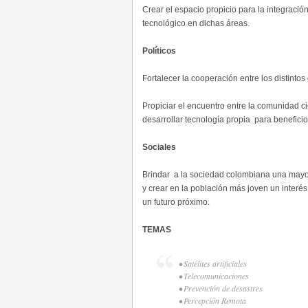
Crear el espacio propicio para la integración
tecnológico en dichas áreas.
Políticos
Fortalecer la cooperación entre los distinto
Propiciar el encuentro entre la comunidad cie
desarrollar tecnología propia para benefici
Sociales
Brindar a la sociedad colombiana una mayor 
y crear en la población más joven un interés
un futuro próximo.
TEMAS
• Satélites artificiales
• Telecomunicaciones
• Prevención de desastres
• Percepción Remota