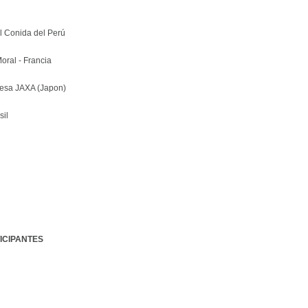
l Conida del Perú
oral - Francia
nesa JAXA (Japon)
sil
ICIPANTES