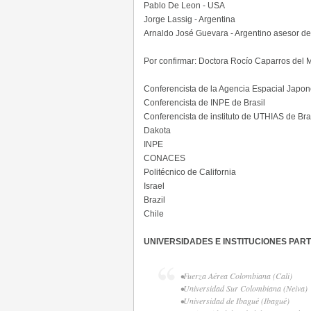
Pablo De Leon - USA
Jorge Lassig - Argentina
Arnaldo José Guevara - Argentino asesor de
Por confirmar: Doctora Rocío Caparros del M
Conferencista de la Agencia Espacial Japo
Conferencista de INPE de Brasil
Conferencista de instituto de UTHIAS de Bra
Dakota
INPE
CONACES
Politécnico de California
Israel
Brazil
Chile
UNIVERSIDADES E INSTITUCIONES PART
•Fuerza Aérea Colombiana (Cali)
•Universidad Sur Colombiana (Neiva)
•Universidad de Ibagué (Ibagué)