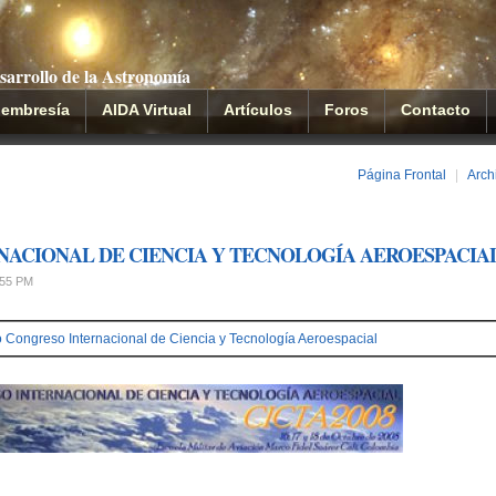
sarrollo de la Astronomía
embresía
AIDA Virtual
Artículos
Foros
Contacto
Página Frontal
|
Arch
ACIONAL DE CIENCIA Y TECNOLOGÍA AEROESPACIA
:55 PM
Congreso Internacional de Ciencia y Tecnología Aeroespacial