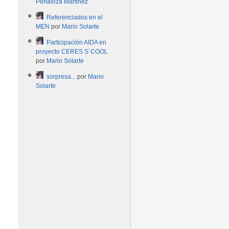
Peñaloza Martinez
Referenciados en el
MEN
por
Mario Solarte
Participación AIDA en
proyecto CERES S´COOL
por
Mario Solarte
sorpresa...
por
Mario
Solarte