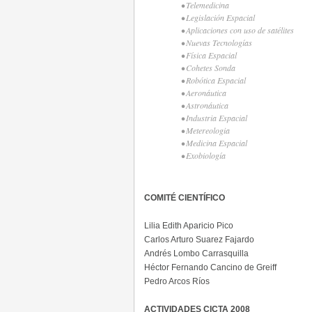
• Telemedicina
• Legislación Espacial
• Aplicaciones con uso de satélites
• Nuevas Tecnologías
• Física Espacial
• Cohetes Sonda
• Robótica Espacial
• Aeronáutica
• Astronáutica
• Industria Espacial
• Metereologia
• Medicina Espacial
• Exobiología
COMITÉ CIENTÍFICO
Lilia Edith Aparicio Pico
Carlos Arturo Suarez Fajardo
Andrés Lombo Carrasquilla
Héctor Fernando Cancino de Greiff
Pedro Arcos Ríos
ACTIVIDADES CICTA 2008