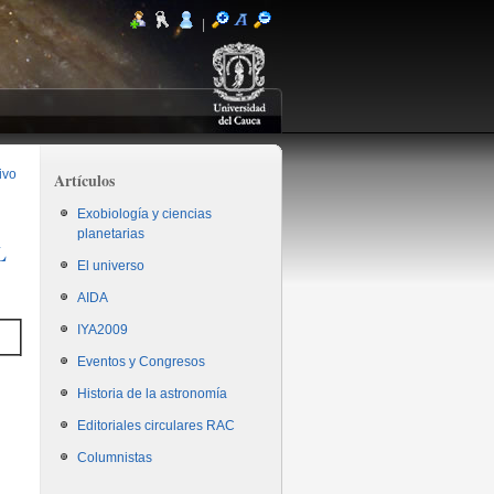
|
ivo
Artículos
Exobiología y ciencias
planetarias
L
El universo
AIDA
IYA2009
Eventos y Congresos
Historia de la astronomía
Editoriales circulares RAC
Columnistas