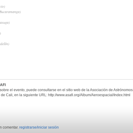
cio)
 (Bucaramanga)
gasuga)
)
dellín)
SAFI
sobre el evento, puede consultarse en el sitio web de la Asociación de Astrónomos
 de Cali, en la siguiente URL: http://www.asafi.org/Album/Aeroespacial/Index.html
en comentar.
registrarse/iniciar sesión