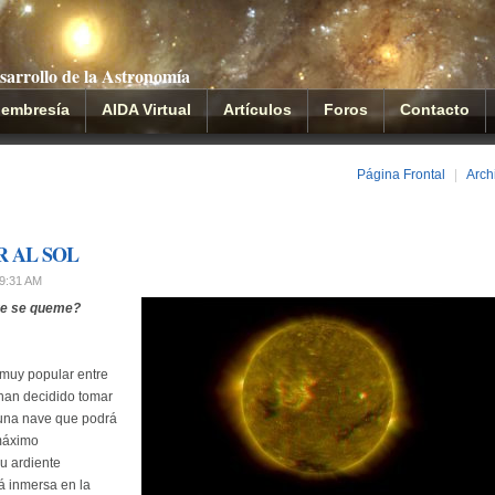
sarrollo de la Astronomía
embresía
AIDA Virtual
Artículos
Foros
Contacto
Página Frontal
|
Arch
R AL SOL
09:31 AM
que se queme?
 muy popular entre
 han decidido tomar
 una nave que podrá
 máximo
u ardiente
á inmersa en la