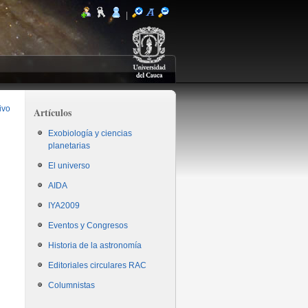
|
ivo
Artículos
Exobiología y ciencias
planetarias
El universo
AIDA
IYA2009
Eventos y Congresos
Historia de la astronomía
Editoriales circulares RAC
Columnistas