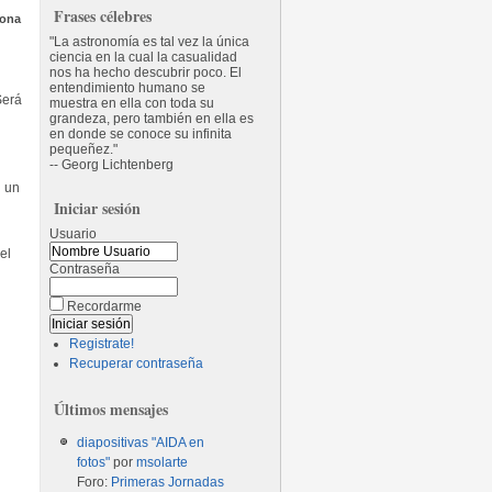
Frases célebres
rona
La astronomía es tal vez la única
ciencia en la cual la casualidad
nos ha hecho descubrir poco. El
entendimiento humano se
Será
muestra en ella con toda su
grandeza, pero también en ella es
en donde se conoce su infinita
pequeñez.
-- Georg Lichtenberg
n un
Iniciar sesión
Usuario
el
Contraseña
Recordarme
Registrate!
Recuperar contraseña
Últimos mensajes
diapositivas "AIDA en
fotos"
por
msolarte
Foro:
Primeras Jornadas