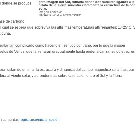
Esta imagen del Sol, tomada desde dos satélites ligados a la
 es donde se produce
órbita de la Tierra, muestra claramente la estructura de la co
solar.
Imagen cortesía:
NASA/JPL-Caltech/NRL/GSFC
base de carbono
 cual se espera que sobreviva las altísimas temperaturas allí reinantes: 1.425°C. 
alguna.
sultar tan complicado como hacerlo en sentido contrario, por lo que la misión
uelos de Venus, que la frenarán gradualmente hasta poder alcanzar su objetivo, e
sión están determinar la estructura y dinámica del campo magnético solar, rastrear 
era al viento solar, y aprender más sobre la relación entre el Sol y la Tierra.
en comentar.
registrarse/iniciar sesión