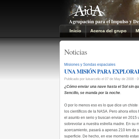
Agrupación para el Impulso y De
Inicio
Acerca del grupo
M
Noticias
Misiones y Sondas espaciales
UNA MISIÓN PARA EXPLORA
Publicado por luisarcelio el 07 de May de 2008 - 
¿Cómo enviar una nave hasta el Sol sin 
Sencillo, se manda por la noche
.
O por lo menos eso es lo que dice un chiste
los científicos de la NASA. Pero ahora ellos
el asunto en serio y buscan enviar en 2015
sobrevolar a nuestra estrella madre. En su
acercamiento, pasará a apenas 210 km de s
superficie. De hecho, en ese momento estar