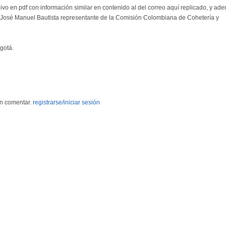
hivo en pdf con información similar en contenido al del correo aquí replicado, y ad
 a José Manuel Bautista representante de la Comisión Colombiana de Cohetería y
gotá.
en comentar.
registrarse/iniciar sesión