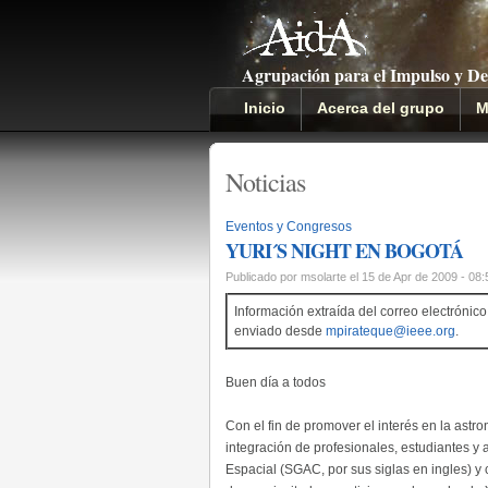
Agrupación para el Impulso y De
Inicio
Acerca del grupo
M
Noticias
Eventos y Congresos
YURI´S NIGHT EN BOGOTÁ
Publicado por msolarte el 15 de Apr de 2009 - 08
Información extraída del correo electrónico
enviado desde
mpirateque@ieee.org
.
Buen día a todos
Con el fin de promover el interés en la astro
integración de profesionales, estudiantes y 
Espacial (SGAC, por sus siglas en ingles) 