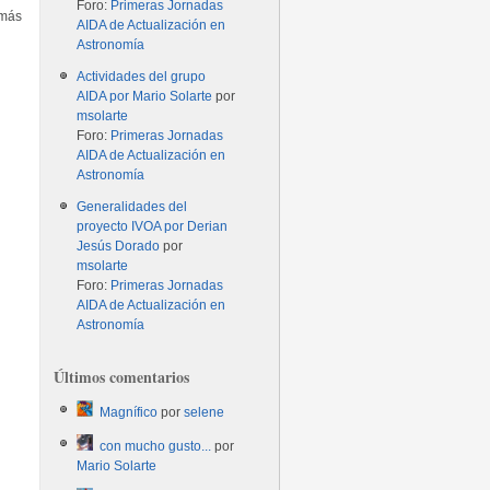
Foro:
Primeras Jornadas
emás
AIDA de Actualización en
Astronomía
Actividades del grupo
AIDA por Mario Solarte
por
msolarte
Foro:
Primeras Jornadas
AIDA de Actualización en
Astronomía
Generalidades del
proyecto IVOA por Derian
Jesús Dorado
por
msolarte
Foro:
Primeras Jornadas
AIDA de Actualización en
Astronomía
Últimos comentarios
Magnífico
por
selene
con mucho gusto...
por
Mario Solarte