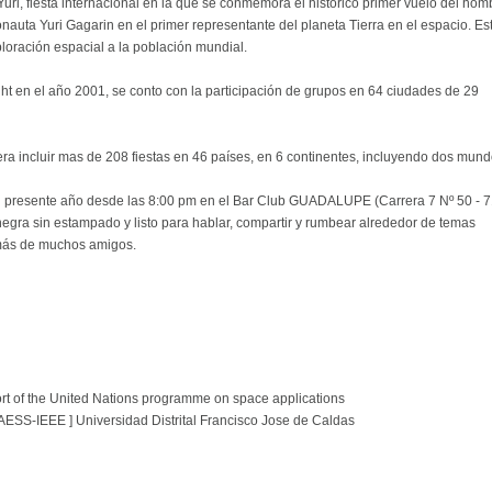
 Yuri, fiesta internacional en la que se conmemora el histórico primer vuelo del hom
onauta Yuri Gagarin en el primer representante del planeta Tierra en el espacio. Es
ploración espacial a la población mundial.
ght en el año 2001, se conto con la participación de grupos en 64 ciudades de 29
era incluir mas de 208 fiestas en 46 países, en 6 continentes, incluyendo dos mund
l presente año desde las 8:00 pm en el Bar Club GUADALUPE (Carrera 7 Nº 50 - 7
 negra sin estampado y listo para hablar, compartir y rumbear alrededor de temas
demás de muchos amigos.
rt of the United Nations programme on space applications
AESS-IEEE ] Universidad Distrital Francisco Jose de Caldas