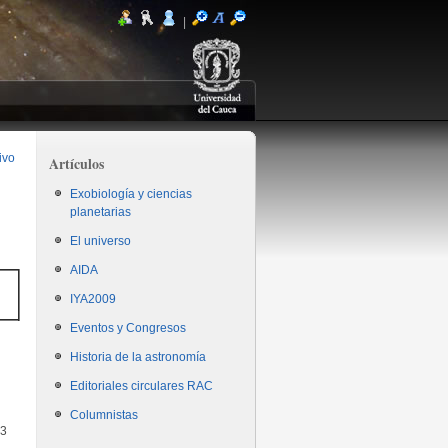
|
ivo
Artículos
Exobiología y ciencias
planetarias
El universo
AIDA
IYA2009
Eventos y Congresos
Historia de la astronomía
Editoriales circulares RAC
Columnistas
C3