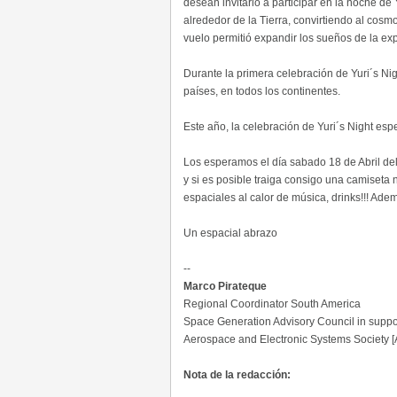
desean invitarlo a participar en la noche de
alrededor de la Tierra, convirtiendo al cosm
vuelo permitió expandir los sueños de la ex
Durante la primera celebración de Yuri´s Ni
países, en todos los continentes.
Este año, la celebración de Yuri´s Night esp
Los esperamos el día sabado 18 de Abril de
y si es posible traiga consigo una camiseta
espaciales al calor de música, drinks!!! A
Un espacial abrazo
--
Marco Pirateque
Regional Coordinator South America
Space Generation Advisory Council in suppo
Aerospace and Electronic Systems Society [
Nota de la redacción: