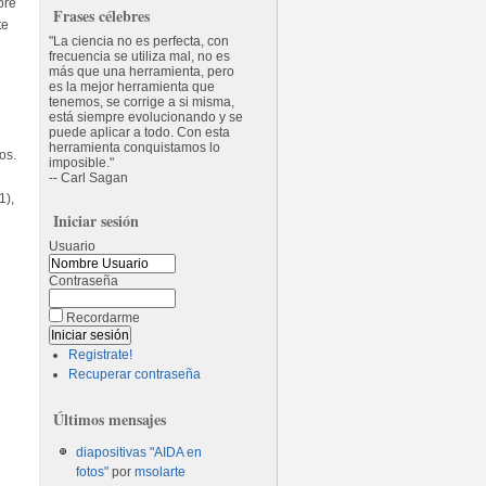
bre
Frases célebres
te
La ciencia no es perfecta, con
frecuencia se utiliza mal, no es
más que una herramienta, pero
es la mejor herramienta que
tenemos, se corrige a si misma,
está siempre evolucionando y se
puede aplicar a todo. Con esta
herramienta conquistamos lo
os.
imposible.
-- Carl Sagan
1),
Iniciar sesión
Usuario
Contraseña
Recordarme
Registrate!
Recuperar contraseña
Últimos mensajes
diapositivas "AIDA en
fotos"
por
msolarte