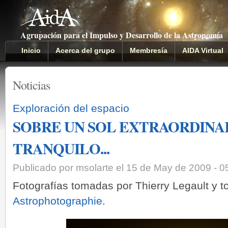
Agrupación para el Impulso y Desarrollo de la Astronomía
Inicio
Acerca del grupo
Membresía
AIDA Virtual
Noticias
Exploración del espacio
SOBRE UN SOL EXTRAORDIN
TRANQUILO...
Publicado por msolarte el 15 de May de 2009 - 
Fotografías tomadas por Thierry Legault y 
Astrophotographie
.