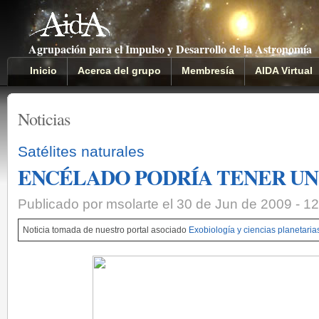
Agrupación para el Impulso y Desarrollo de la Astronomía
Inicio
Acerca del grupo
Membresía
AIDA Virtual
Noticias
Satélites naturales
ENCÉLADO PODRÍA TENER UN
Publicado por msolarte el 30 de Jun de 2009 - 1
Noticia tomada de nuestro portal asociado
Exobiología y ciencias planetaria