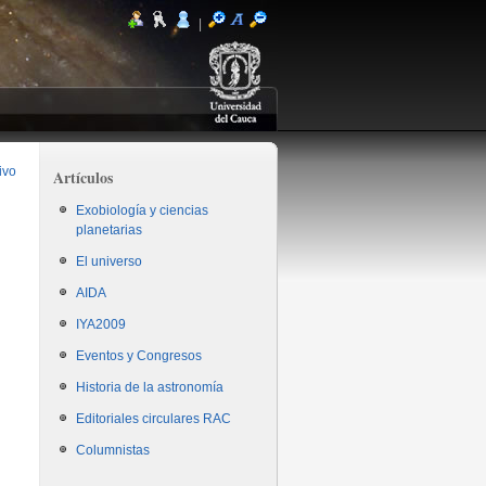
|
ivo
Artículos
Exobiología y ciencias
planetarias
El universo
AIDA
IYA2009
Eventos y Congresos
Historia de la astronomía
Editoriales circulares RAC
Columnistas