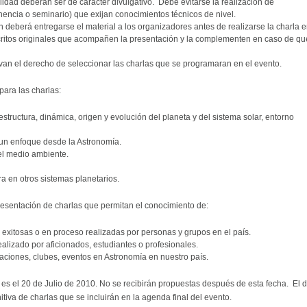
idad deberán ser de carácter divulgativo. Debe evitarse la realización de
encia o seminario) que exijan conocimientos técnicos de nivel.
 deberá entregarse el material a los organizadores antes de realizarse la charla 
critos originales que acompañen la presentación y la complementen en caso de qu
van el derecho de seleccionar las charlas que se programaran en el evento.
ara las charlas:
structura, dinámica, origen y evolución del planeta y del sistema solar, entorno
un enfoque desde la Astronomía.
 el medio ambiente.
a en otros sistemas planetarios.
presentación de charlas que permitan el conocimiento de:
 exitosas o en proceso realizadas por personas y grupos en el país.
alizado por aficionados, estudiantes o profesionales.
aciones, clubes, eventos en Astronomía en nuestro país.
 es el 20 de Julio de 2010. No se recibirán propuestas después de esta fecha. El d
nitiva de charlas que se incluirán en la agenda final del evento.