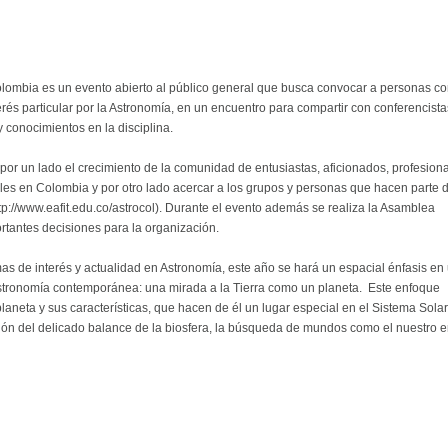
lombia es un evento abierto al público general que busca convocar a personas c
rés particular por la Astronomía, en un encuentro para compartir con conferencista
 conocimientos en la disciplina.
 por un lado el crecimiento de la comunidad de entusiastas, aficionados, profesion
eles en Colombia y por otro lado acercar a los grupos y personas que hacen parte 
://www.eafit.edu.co/astrocol). Durante el evento además se realiza la Asamblea
rtantes decisiones para la organización.
emas de interés y actualidad en Astronomía, este año se hará un espacial énfasis en
stronomía contemporánea: una mirada a la Tierra como un planeta. Este enfoque
planeta y sus características, que hacen de él un lugar especial en el Sistema Solar
cción del delicado balance de la biosfera, la búsqueda de mundos como el nuestro 