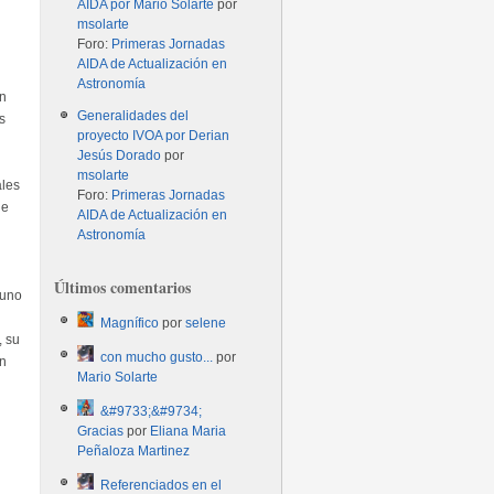
AIDA por Mario Solarte
por
msolarte
Foro:
Primeras Jornadas
AIDA de Actualización en
Astronomía
on
Generalidades del
s
proyecto IVOA por Derian
Jesús Dorado
por
msolarte
ales
Foro:
Primeras Jornadas
de
AIDA de Actualización en
Astronomía
Últimos comentarios
 uno
Magnífico
por
selene
, su
con mucho gusto...
por
en
Mario Solarte
&#9733;&#9734;
Gracias
por
Eliana Maria
Peñaloza Martinez
Referenciados en el