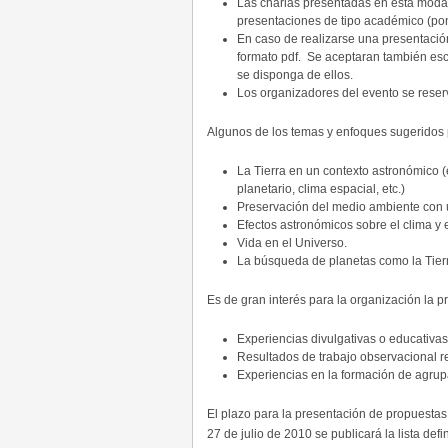
Las charlas presentadas en esta modal
presentaciones de tipo académico (pon
En caso de realizarse una presentación
formato pdf. Se aceptaran también es
se disponga de ellos.
Los organizadores del evento se reser
Algunos de los temas y enfoques sugeridos p
La Tierra en un contexto astronómico (e
planetario, clima espacial, etc.)
Preservación del medio ambiente con 
Efectos astronómicos sobre el clima y
Vida en el Universo.
La búsqueda de planetas como la Tierr
Es de gran interés para la organización la 
Experiencias divulgativas o educativas
Resultados de trabajo observacional re
Experiencias en la formación de agrup
El plazo para la presentación de propuestas
27 de julio de 2010 se publicará la lista defi