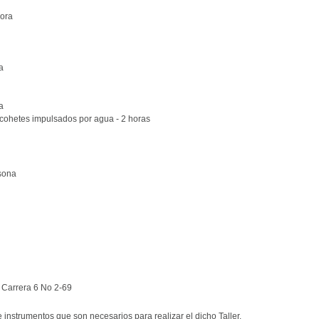
hora
a
a
 cohetes impulsados por agua - 2 horas
rsona
 Carrera 6 No 2-69
instrumentos que son necesarios para realizar el dicho Taller.