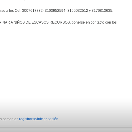
arse a los Cel. 3007617782- 3103952594- 3155032512 y 3176813635.
ADRINAR A NIÑOS DE ESCASOS RECURSOS, ponerse en contacto con los
en comentar.
registrarse/iniciar sesión