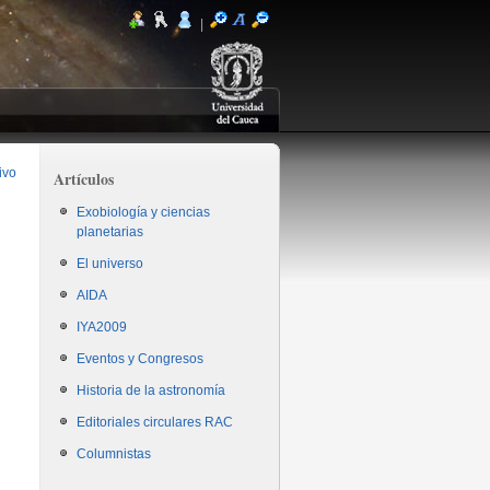
|
ivo
Artículos
Exobiología y ciencias
planetarias
El universo
AIDA
IYA2009
Eventos y Congresos
Historia de la astronomía
Editoriales circulares RAC
Columnistas