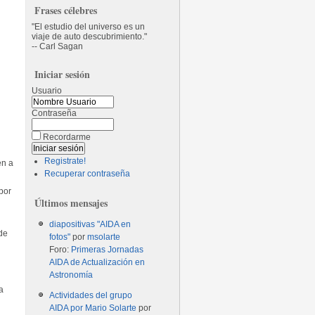
Frases célebres
El estudio del universo es un
viaje de auto descubrimiento.
-- Carl Sagan
Iniciar sesión
Usuario
Contraseña
Recordarme
Registrate!
en a
Recuperar contraseña
por
Últimos mensajes
diapositivas "AIDA en
 de
fotos"
por
msolarte
Foro:
Primeras Jornadas
AIDA de Actualización en
Astronomía
a
Actividades del grupo
AIDA por Mario Solarte
por