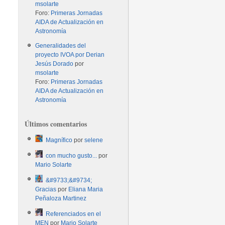
msolarte
Foro:
Primeras Jornadas
AIDA de Actualización en
Astronomía
Generalidades del
proyecto IVOA por Derian
Jesús Dorado
por
msolarte
Foro:
Primeras Jornadas
AIDA de Actualización en
Astronomía
Últimos comentarios
Magnífico
por
selene
con mucho gusto...
por
Mario Solarte
&#9733;&#9734;
Gracias
por
Eliana Maria
Peñaloza Martinez
Referenciados en el
MEN
por
Mario Solarte