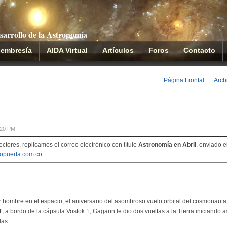
sarrollo de la Astronomía
embresía
AIDA Virtual
Artículos
Foros
Contacto
Página Frontal
|
Arch
:20 PM
ectores, replicamos el correo electrónico con título
Astronomía en Abril
, enviado e
opuerta.com.co
r hombre en el espacio, el aniversario del asombroso vuelo orbital del cosmonauta
1, a bordo de la cápsula Vostok 1, Gagarin le dio dos vueltas a la Tierra iniciando as
las.