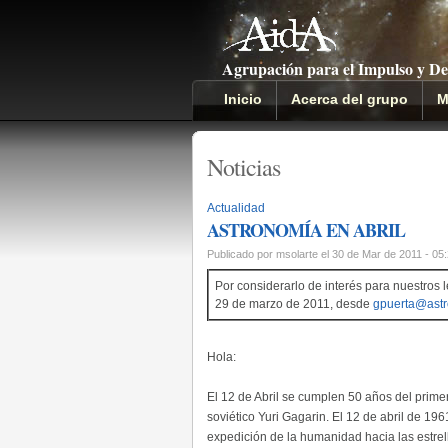
Agrupación para el Impulso y De
Inicio
Acerca del grupo
M
Noticias
Actualidad
ASTRONOMÍA EN ABRIL
Publicado por msolarte el 30 de Mar de 2011 - 05
Por considerarlo de interés para nuestros l
29 de marzo de 2011, desde
gpuerta@astr
Hola:
El 12 de Abril se cumplen 50 años del prime
soviético Yuri Gagarin. El 12 de abril de 196
expedición de la humanidad hacia las estrel