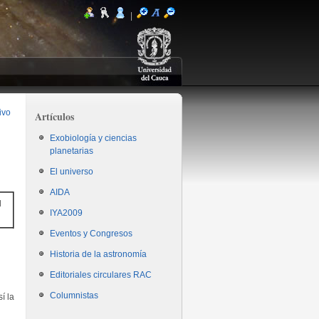
|
ivo
Artículos
Exobiología y ciencias
planetarias
El universo
AIDA
l
IYA2009
Eventos y Congresos
Historia de la astronomía
Editoriales circulares RAC
Columnistas
í la