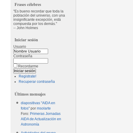
Frases célebres
Es bueno recordar que toda la
población del universo, con una
insignificante excepción, está
compuesta por los demás.
-- John Holmes
Iniciar sesión
Usuario
Contraseña
Recordarme
Registrate!
Recuperar contraseña
Últimos mensajes
diapositivas "AIDA en
fotos"
por
msolarte
Foro:
Primeras Jornadas
AIDA de Actualización en
Astronomía