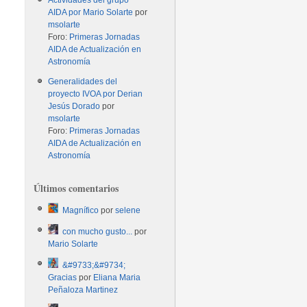
Actividades del grupo
AIDA por Mario Solarte
por
msolarte
Foro:
Primeras Jornadas
AIDA de Actualización en
Astronomía
Generalidades del
proyecto IVOA por Derian
Jesús Dorado
por
msolarte
Foro:
Primeras Jornadas
AIDA de Actualización en
Astronomía
Últimos comentarios
Magnífico
por
selene
con mucho gusto...
por
Mario Solarte
&#9733;&#9734;
Gracias
por
Eliana Maria
Peñaloza Martinez