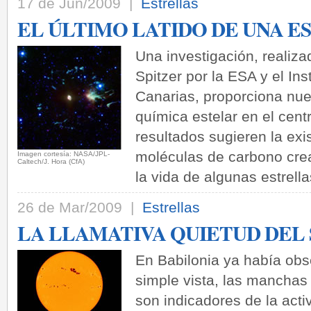
17 de Jun/2009 |
Estrellas
EL ÚLTIMO LATIDO DE UNA E
Una investigación, realiza
Spitzer por la ESA y el Ins
Canarias, proporciona nue
química estelar en el cent
resultados sugieren la ex
moléculas de carbono crea
Imagen cortesía: NASA/JPL-
Caltech/J. Hora (CfA)
la vida de algunas estrella
26 de Mar/2009 |
Estrellas
LA LLAMATIVA QUIETUD DEL
En Babilonia ya había ob
simple vista, las manchas
son indicadores de la act