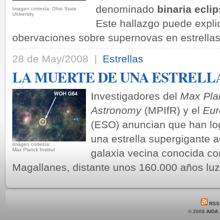
denominado
binaria ecli
Imagen cortesía: Ohio State
Universi­ty
Este hallazgo puede expli
obervaciones sobre supernovas en estrellas
28 de May/2008 |
Estrellas
LA MUERTE DE UNA ESTRELL
Investigadores del
Max Plan
Astronomy
(MPIfR) y el
Eur
(ESO) anuncian que han lo
una estrella supergigante
Imágen cortesía:
Max Planck Institut
galaxia vecina conocida c
Magallanes, distante unos 160.000 años luz
RSS
© 2008
AIDA