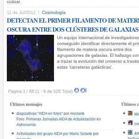
cuásar.
11 de Jul/2012 |
Cosmología
DETECTAN EL PRIMER FILAMENTO DE MATER
OSCURA ENTRE DOS CLÚSTERES DE GALAXIAS
Un equipo internacional de investigadore
conseguido identificar directamente el pr
filamento de materia oscura entre dos
agrupaciones de galaxias. El hallazgo con
a trazar la evolución del universo a travé
estas ‘carreteras galácticas’.
Página 1 / 88 (1 - 6 de 525 Total)
Últimos mensajes
Últimos 
diapositivas "AIDA en fotos"
por
msolarte
Ma
Foro:
Primeras Jornadas AIDA de Actualización en
co
Astronomía
&#
Actividades del grupo AIDA por Mario Solarte
por
Peñalo