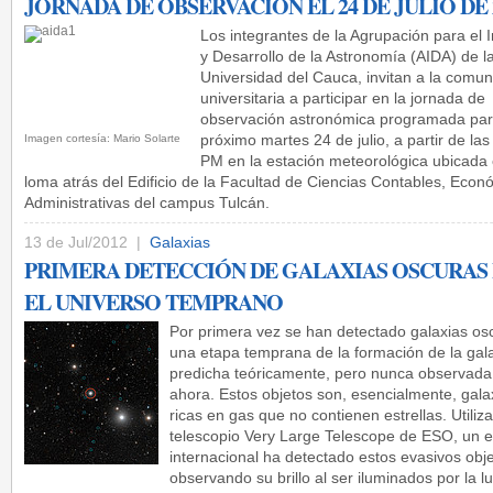
JORNADA DE OBSERVACIÓN EL 24 DE JULIO DE 
Los integrantes de la Agrupación para el 
y Desarrollo de la Astronomía (AIDA) de l
Universidad del Cauca, invitan a la comu
universitaria a participar en la jornada de
observación astronómica programada par
próximo martes 24 de julio, a partir de las
Imagen cortesía: Mario Solarte
PM en la estación meteorológica ubicada 
loma atrás del Edificio de la Facultad de Ciencias Contables, Econ
Administrativas del campus Tulcán.
13 de Jul/2012 |
Galaxias
PRIMERA DETECCIÓN DE GALAXIAS OSCURAS
EL UNIVERSO TEMPRANO
Por primera vez se han detectado galaxias os
una etapa temprana de la formación de la gala
predicha teóricamente, pero nunca observada
ahora. Estos objetos son, esencialmente, gala
ricas en gas que no contienen estrellas. Utiliz
telescopio Very Large Telescope de ESO, un 
internacional ha detectado estos evasivos obj
observando su brillo al ser iluminados por la l