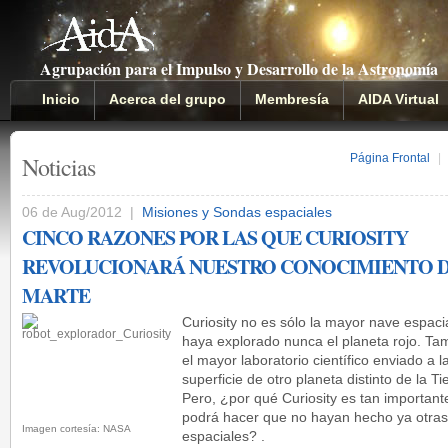
Agrupación para el Impulso y Desarrollo de la Astronomía
Inicio
Acerca del grupo
Membresía
AIDA Virtual
Noticias
Página Frontal
|
06 de Aug/2012 |
Misiones y Sondas espaciales
CINCO RAZONES POR LAS QUE CURIOSITY
REVOLUCIONARÁ NUESTRO CONOCIMIENTO 
MARTE
Curiosity no es sólo la mayor nave espaci
haya explorado nunca el planeta rojo. Ta
el mayor laboratorio científico enviado a l
superficie de otro planeta distinto de la Ti
Pero, ¿por qué Curiosity es tan importa
podrá hacer que no hayan hecho ya otra
Imagen cortesía: NASA
espaciales? .