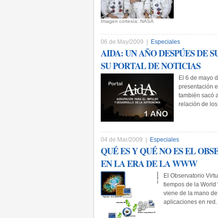
Imagen cortesía: NASA­
06 de May/2009 |
Especiales
AIDA: UN AÑO DESPÚES DE 
SU PORTAL DE NOTICIAS
El 6 de mayo d
presentación e
también sacó a
relación de lo
04 de Mar/2009 |
Especiales
QUÉ ES Y QUÉ NO ES EL OB
EN LA ERA DE LA WWW
El Observatorio Virt
tiempos de la World 
viene de la mano de 
aplicaciones en red.