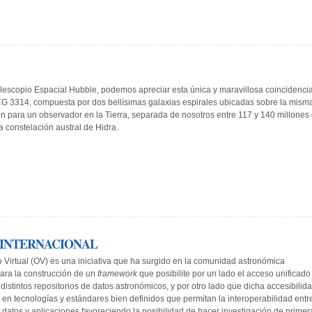
elescopio Espacial Hubble, podemos apreciar esta única y maravillosa coincidenci
CG 3314, compuesta por dos bellísimas galaxias espirales ubicadas sobre la mism
ión para un observador en la Tierra, separada de nosotros entre 117 y 140 millones
a constelación austral de Hidra.
 INTERNACIONAL
o Virtual (OV) es una iniciativa que ha surgido en la comunidad astronómica
para la construcción de un
framework
que posibilite por un lado el acceso unificado
distintos repositorios de datos astronómicos, y por otro lado que dicha accesibilid
 en tecnologías y estándares bien definidos que permitan la interoperabilidad entr
e datos y aplicaciones favoreciendo la posibilidad de hacer investigación de primer