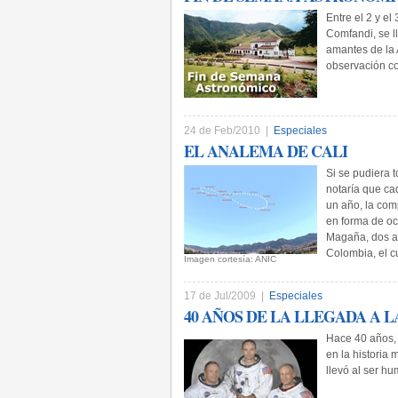
Entre el 2 y el
Comfandi, se l
amantes de la 
observación co
24 de Feb/2010 |
Especiales
EL ANALEMA DE CALI
Si se pudiera t
notaría que ca
un año, la comp
en forma de oc
Magaña, dos as
Colombia, el c
­Imagen cortesía: ANIC
17 de Jul/2009 |
Especiales
40 AÑOS DE LA LLEGADA A L
Hace 40 años, u
en la historia
llevó al ser h