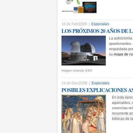
16 de Feb/2009 |
Especiales
LOS PRÓXIMOS 20 AÑOS DE
La astronomía 
apasionantes. 
respaldada por
su
mapa de ru
Imagen cortesía: ESO
24 de Dec/2008 |
Especiales
POSIBLES EXPLICACIONES 
En esta époc
aguinaldos, d
creencias re
recurrente po
bíblicas de l