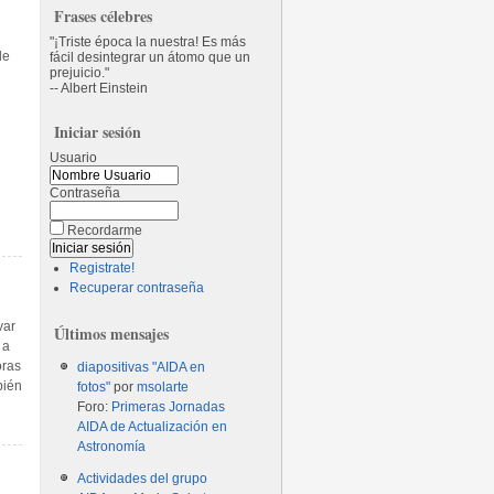
Frases célebres
¡Triste época la nuestra! Es más
de
fácil desintegrar un átomo que un
prejuicio.
-- Albert Einstein
Iniciar sesión
Usuario
Contraseña
Recordarme
Registrate!
Recuperar contraseña
var
Últimos mensajes
 a
oras
diapositivas "AIDA en
bién
fotos"
por
msolarte
Foro:
Primeras Jornadas
AIDA de Actualización en
Astronomía
Actividades del grupo