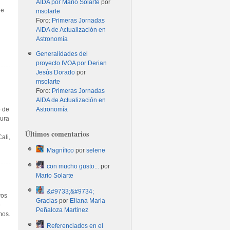
AIDA por Mario Solarte
por
de
msolarte
Foro:
Primeras Jornadas
AIDA de Actualización en
Astronomía
Generalidades del
proyecto IVOA por Derian
Jesús Dorado
por
msolarte
Foro:
Primeras Jornadas
AIDA de Actualización en
o de
Astronomía
gura
Últimos comentarios
ali,
Magnífico
por
selene
con mucho gusto...
por
Mario Solarte
&#9733;&#9734;
vos
Gracias
por
Eliana Maria
e
Peñaloza Martinez
mos.
Referenciados en el