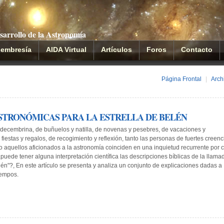
sarrollo de la Astronomía
embresía
AIDA Virtual
Artículos
Foros
Contacto
Página Frontal
|
Arch
ASTRONÓMICAS PARA LA ESTRELLA DE BELÉN
decembrina, de buñuelos y natilla, de novenas y pesebres, de vacaciones y
fiestas y regalos, de recogimiento y reflexión, tanto las personas de fuertes creenc
o aquellos aficionados a la astronomía coinciden en una inquietud recurrente por c
puede tener alguna interpretación científica las descripciones bíblicas de la llama
elén"?, En este artículo se presenta y analiza un conjunto de explicaciones dadas a
iempos.