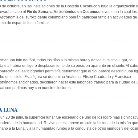
 3 de octubre, en las instalaciones de la Hostería Coconuco y bajo la organización 
levará a cabo el
Fin de Semana Astronómico en Coconuco
, evento en la cual los
Astronomía del suroccidente colombiano podrán participar tanto en actividades de
mo de esparcimiento familiar.
omar una foto del Sol, todos los días a la misma hora y desde el mismo lugar, se
da día habría un ligero desplazamiento de su posición aparente en el cielo. Al cab
aración de las fotografías permitiría determinar que el Sol parece describir una fi
ho en el cielo. Esta figura se denomina Analema. Eliseo Cuadrado y Francisco
trónomos aficionados, decidieron hacer este laborioso trabajo para la ciudad de C
ual compartimos hoy con nuestros lectores.
A LUNA
n 20 de julio, la superficie lunar fue escenario de uno de los logro más significati
 moderna de la humanidad. Revive en este breve artículo la historia de la misión qu
umano a la Luna, y a la humanidad rumbo a la conquista de otros mundos y del cos