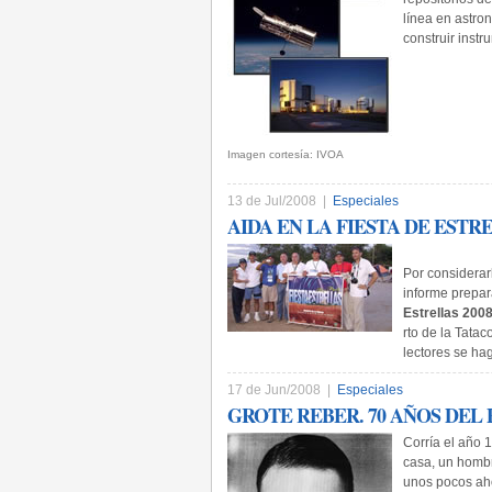
línea en astro
construir instr
Imagen cortesía: IVOA
13 de Jul/2008 |
Especiales
AIDA EN LA FIESTA DE ESTRE
P­or considerar
informe prepar
Estrellas 2008
rto de la Tatac
lectores se ha
17 de Jun/2008 |
Especiales
GROTE REBER. 70 AÑOS DEL 
Corría el año­ 
casa, un hombre
unos pocos aho