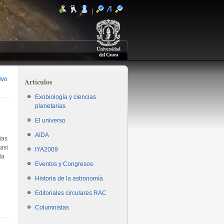
|
ivo
Artículos
Exobiología y ciencias
planetarias
El universo
AIDA
ias
asi
IYA2009
da
Eventos y Congresos
Historia de la astronomía
Editoriales circulares RAC
Columnistas