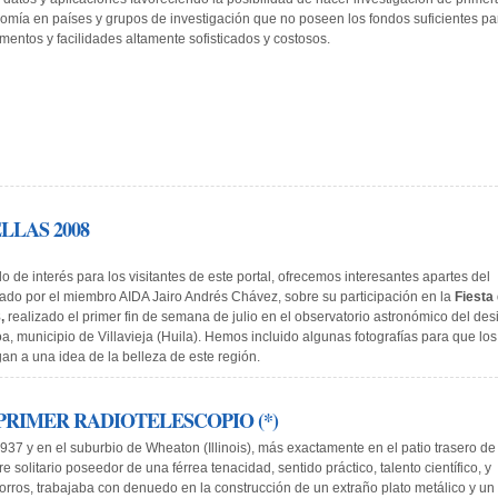
nomía en países y grupos de investigación que no poseen los fondos suficientes pa
umentos y facilidades altamente sofisticados y costosos.
LLAS 2008
lo de interés para los visitantes de este portal, ofrecemos interesantes apartes del
ado por el miembro AIDA Jairo Andrés Chávez, sobre su participación en la
Fiesta
,
realizado el primer fin de semana de julio en el observatorio astronómico del des
oa, municipio de Villavieja­ (Huila). Hemos incluido algunas fotografías para que los
gan a una idea de la belleza de este región.
PRIMER RADIOTELESCOPIO (*)
1937 y en el suburbio de Wheaton (Illinois), más exactamente en el patio trasero de
 solitario poseedor de una férrea tenacidad, sentido práctico, talento c­ientífico, y
rros, trabajaba con denuedo en la construcción de un extraño plato metálico y un