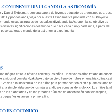
EL CONTINENTE DIVULGANDO LA ASTRONOMÍA
 y Daniel Ekdesman, son una pareja de jóvenes educadores argentinos que, des
e 2011 y por dos años, viaja por nuestra Latinoamérica profunda con su Proyecto
orriendo escuelas rurales de los países divulgando la Astronomía; su objetivo es
s distintas significaciones del mundo que hace cada niño y cada niña, a partir del
y poco explorado mundo de la astronomía experimental
S
ón mágica entre la bóveda celeste y los niños. Hace varios años trataba de obser
e amigos el cometa Hyakutake bajo un cielo lleno de nubes en una fría colina casi
 Gracias a la insistencia de los niños para permanecer en el sitio pudimos unas h
rar a simple vista uno de los más grandiosos cometas del siglo XX. Los niños tam
as de los planetarios y en las jornadas públicas de observación con telescopios,
s pequeños están en la primera fila.
ICO EN COCONUCO