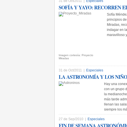
31 de Oct/2011 |
Especiales
SOFÍA Y YAYO: RECORREN 
Sofía Méndez
principios d
Miradas, rec
indagar en la
maravilloso 
Imagen cortesía: Proyecto
Miradas
31 de Oct/2011 |
Especiales
LA ASTRONOMÍA Y LOS NIÑO
Hay una conexi
con un grupo d
la medianoche.
más tarde admi
llenan las sal
siempre los má
27 de Sep/2010 |
Especiales
FIN DE SEMANA ASTRONÓM