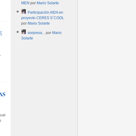
MEN
por
Mario Solarte
Participación AIDA en
proyecto CERES S´COOL
por
Mario Solarte
E
sorpresa...
por
Mario
Solarte
,
AS
tual
s