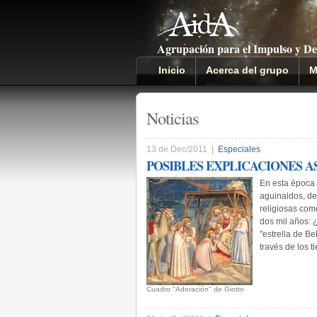
Agrupación para el Impulso y De
Inicio
Acerca del grupo
M
Noticias
13 de Dec/2011 |
Especiales
POSIBLES EXPLICACIONES 
En esta época 
aguinaldos, de 
religiosas com
dos mil años: ¿
"estrella de B
través de los t
Cuadro "Adoración" de Giotto