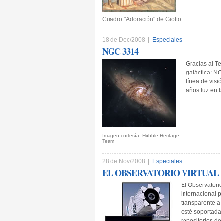
Cuadro "Adoración" de Giotto
18 de Dec/2008 |
Especiales
NGC 3314
Gracias al T
galáctica: N
línea de vis
años luz en l
Imagen cortesía: Hubble Heritage
Team
28 de Nov/2008 |
Especiales
EL OBSERVATORIO VIRTUAL
El Observatori
internacional 
transparente a 
esté soportada
repositorios d