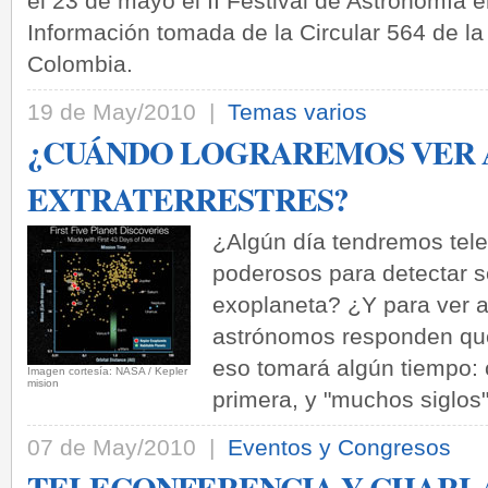
el 23 de mayo el II Festival de Astronomía e
Información tomada de la Circular 564 de l
Colombia.
19 de May/2010 |
Temas varios
¿CUÁNDO LOGRAREMOS VER 
EXTRATERRESTRES?
¿Algún día tendremos tele
poderosos para detectar s
exoplaneta? ¿Y para ver a
astrónomos responden que
eso tomará algún tiempo: 
­Imagen cortesía: NASA / Kepler
mision
primera, y "muchos siglos
07 de May/2010 |
Eventos y Congresos
TELECONFERENCIA Y CHARLA