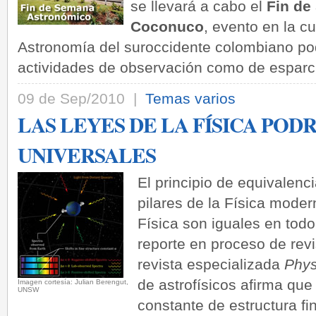
se llevará a cabo el
Fin de
Coconuco
, evento en la c
Astronomía del suroccidente colombiano pod
actividades de observación como de esparci
09 de Sep/2010 |
Temas varios
LAS LEYES DE LA FÍSICA POD
UNIVERSALES
El principio de equivalenc
pilares de la Física moder
Física son iguales en todo
reporte en proceso de revi
revista especializada
Phys
de astrofísicos afirma que
Imagen cortesía: Julian Berengut,
UNSW
constante de estructura fi